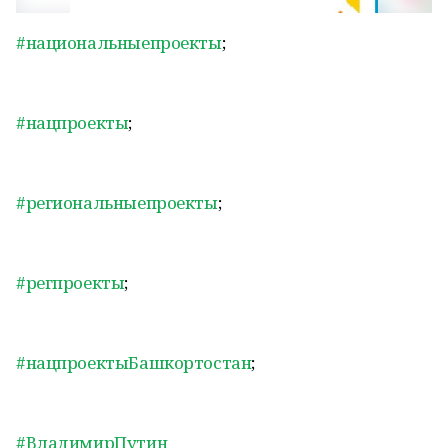
#национальныепроекты
;
#нацпроекты
;
#региональныепроекты
;
#регпроекты
;
#нацпроектыБашкортостан
;
#ВладимирПутин