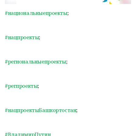
#национальныепроекты
;
#нацпроекты
;
#региональныепроекты
;
#регпроекты
;
#нацпроектыБашкортостан
;
#ВладимирПутин