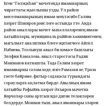
Бүген “Гөлҗиһан” мәчетендә имамнарның
чираттагы җыелышы узды. Ул район
мөселманнарының имам-мөхтәсибе Галим
хәзрәт Шакиров рәислеге астында үтте. Анда
район авыллары мәчет-мәхәлләләренең имам-
хатыйплары, муниципаль раййон хакимиятенең
мәгълүмат аналитика бүлеге җитәкчесе Айгөл
Нәбиева, Тозлыкуш авыл биләмәсе башлыгы
Зөлфия Камалова, авыл старостасы Радик
Маннанов катнашты. Тәүдә Галим хәзрәт
имамнарны сәламләде, изге Рамазан ае, Ураза
гаете бәйрәме, фитыр сәдакасы турындагы
сорауларга аңлатма бирде. Авылның имам-
хатыйбы Рәфыйкь хәзрәт Әхъяров мәчеткә
йөрүчеләр саны артсын иде дигән теләкләрен
белдерде. Моннан тыш, авыл иманнары үзләрен