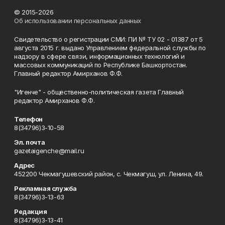
© 2015-2026
Об использовании персональных данных
Свидетельство о регистрации СМИ: ПИ № ТУ 02 - 01387 от 5
августа 2015 г. выдано Управлением федеральной службы по
надзору в сфере связи, информационных технологий и
массовых коммуникаций по Республике Башкортостан.
Главный редактор Амирханов Ф.Ф.
"Игенче" - общественно-политическая газета Главный
редактор Амирханов Ф.Ф.
Телефон
8(34796)3-10-58
Эл. почта
gazetaigenche@mail.ru
Адрес
452200 Чекмагушевский район, с. Чекмагуш, ул. Ленина, 49.
Рекламная служба
8(34796)3-13-63
Редакция
8(34796)3-13-41