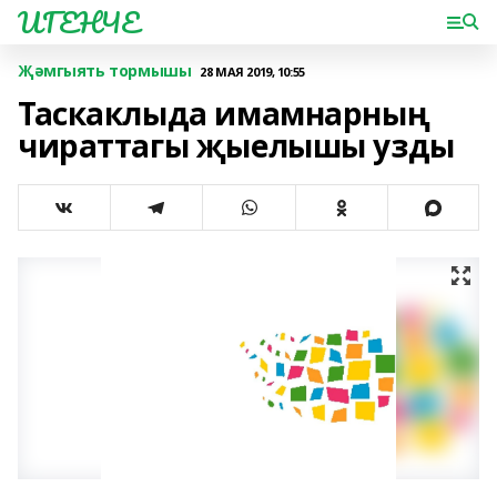
ИГЕНЧЕ
Җәмгыять тормышы
28 МАЯ 2019, 10:55
Таскаклыда имамнарның
чираттагы җыелышы узды