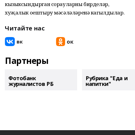
кызыксындырган сорауларны бирделәр,
хуҗалык оештыру мәсәләләренә кагылдылар.
Читайте нас
Партнеры
Фотобанк
Рубрика "Еда и
журналистов РБ
напитки"