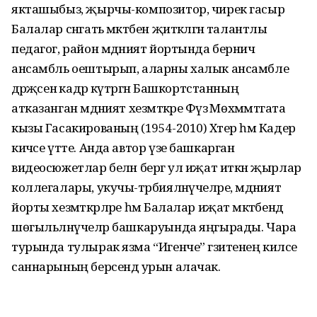
якташыбыз, җырчы-композитор, чирек гасыр
Балалар сәнгать мәктәбен җитәкләгән талантлы
педагог, район мәдәният йортында берничә
ансамбль оештырып, аларны халык ансамбле
дәрәҗәсенә кадәр күтәргән Башкортстанның
атказанган мәдәният хезмәткәре Фәүзә Мөхәммәтгата
кызы Гасакированың (1954-2010) Хәтер һәм Кадер
кичәсе үтте. Анда автор үзе башкарган
видеосюжетлар белән бергә ул иҗат иткән җырлар
коллегалары, укучы-тәрбияләнүчеләре, мәдәният
йорты хезмәткәрләре һәм Балалар иҗат мәктәбендә
шөгыльләнүчеләр башкаруында яңгырады. Чара
турында тулырак язма “Игенче” гәзитенең киләсе
саннарының берсендә урын алачак.