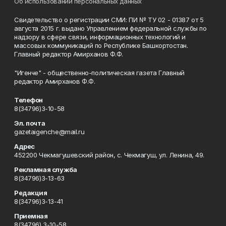
Об использовании персональных данных
Свидетельство о регистрации СМИ: ПИ № ТУ 02 - 01387 от 5
августа 2015 г. выдано Управлением федеральной службы по
надзору в сфере связи, информационных технологий и
массовых коммуникаций по Республике Башкортостан.
Главный редактор Амирханов Ф.Ф.
"Игенче" - общественно-политическая газета Главный
редактор Амирханов Ф.Ф.
Телефон
8(34796)3-10-58
Эл. почта
gazetaigenche@mail.ru
Адрес
452200 Чекмагушевский район, с. Чекмагуш, ул. Ленина, 49.
Рекламная служба
8(34796)3-13-63
Редакция
8(34796)3-13-41
Приемная
8(34796) 3-10-58