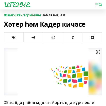
ИГЕНЧЕ
Җәмгыять тормышы
30 МАЯ 2019, 16:13
Хәтер һәм Кадер кичәсе
29 майда район мәдәният йортында күренекле