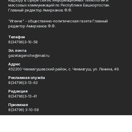
массовых коммуникаций по Республике Башкортостан.
Главный редактор Амирханов Ф.Ф.
"Игенче" - общественно-политическая газета Главный
редактор Амирханов Ф.Ф.
Телефон
8(34796)3-10-58
Эл. почта
gazetaigenche@mail.ru
Адрес
452200 Чекмагушевский район, с. Чекмагуш, ул. Ленина, 49.
Рекламная служба
8(34796)3-13-63
Редакция
8(34796)3-13-41
Приемная
8(34796) 3-10-58
Сотрудничество
8(34796)3-16-13
Отдел кадров