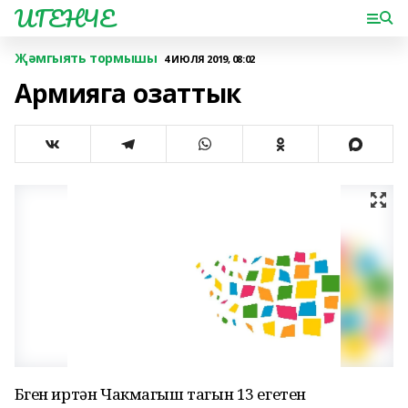
ИГЕНЧЕ
Җәмгыять тормышы
4 ИЮЛЯ 2019, 08:02
Армияга озаттык
Бүген иртән Чакмагыш тагын 13 егетен