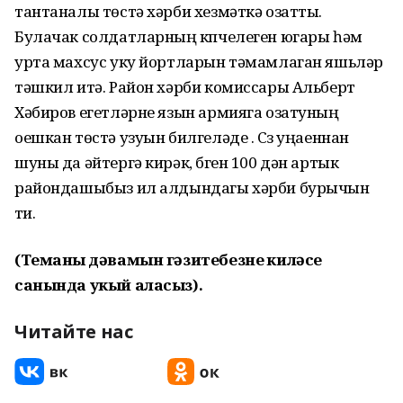
тантаналы төстә хәрби хезмәткә озатты.
Булачак солдатларның күпчелеген югары һәм
урта махсус уку йортларын тәмамлаган яшьләр
тәшкил итә. Район хәрби комиссары Альберт
Хәбиров егетләрне язын армияга озатуның
оешкан төстә узуын билгеләде . Сүз уңаеннан
шуны да әйтергә кирәк, бүген 100 дән артык
райондашыбыз ил алдындагы хәрби бурычын
үти.
(Теманың дәвамын гәзитебезнең киләсе
санында укый аласыз).
Читайте нас