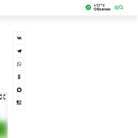
+17 °С
Облачно