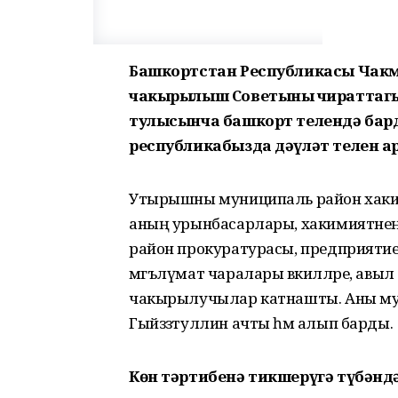
Башкортстан Республикасы Чак
чакырылыш Советының чираттаг
тулысынча башкорт телендә бард
республикабызда дәүләт телен ар
Утырышны муниципаль район хаким
аның урынбасарлары, хакимиятнең 
район прокуратурасы, предприятиел
мәгълүмат чаралары вәкилләре, авыл
чакырылучылар катнашты. Аны муни
Гыйззәтуллин ачты һәм алып барды.
Көн тәртибенә тикшерүгә түбәнд