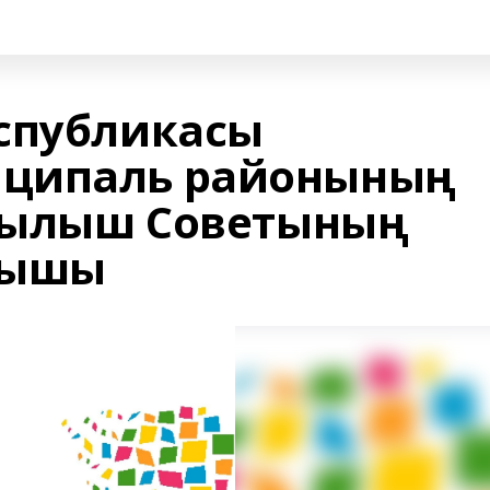
спубликасы
ципаль районының
рылыш Советының
рышы