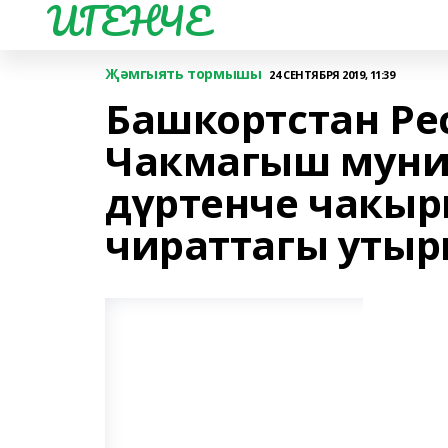
ИГЕНЧЕ
Җәмгыять тормышы
24 СЕНТЯБРЯ 2019, 11:39
Башкортстан Ре
Чакмагыш муни
дүртенче чакы
чираттагы уты