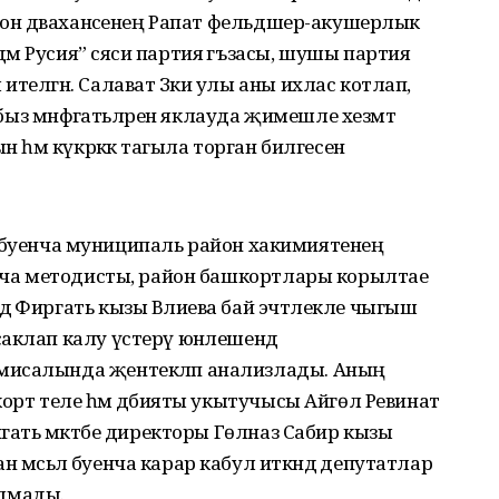
айон дәваханәсенең Рапат фельдшер-акушерлык
м Русия” сәяси партия әгъзасы, шушы партия
телгән. Салават Зәки улы аны ихлас котлап,
шыбыз мәнфәгатьләрен яклауда җимешле хезмәт
н һәм күкрәккә тагыла торган билгесен
әлә буенча муниципаль район хакимиятенең
енча методисты, район башкортлары корылтае
ә Фиргать кызы Вәлиева бай эчтәлекле чыгыш
аклап калу үстерү юнәлешендә
мисалында җентекләп анализлады. Аның
орт теле һәм әдәбияты укытучысы Айгөл Ревинат
нгать мәктәбе директоры Гөлназ Сабир кызы
әсьәлә буенча карар кабул иткәндә депутатлар
лмады.