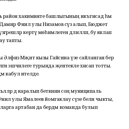
аль район хакимияте башлыгының икътисад һәм
Дамир Фәнил улы Низамов сүз алып, Бюджет
гәрешләр кертү мөһимлеген дәлилләп, бу яклап
ау тапты.
 Әлфизә Мәҗит кызы Гайсина үзе сайланган бер
гән эшчәнлеге турында җентекле хисап тотты.
м кабул ителде.
әләләр дә каралып беткәннән соң муниципаль
нил улы Ямалеев йомгаклау сүзе белән чыкты,
тларга артабан да бердәм команда булып
.