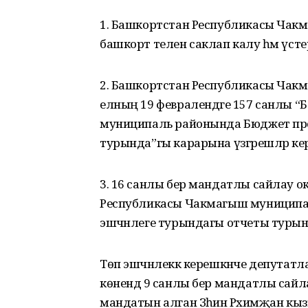
1. Башкортстан Республикасы Чак
башкорт телен саклап калу һәм үст
2. Башкортстан Республикасы Чак
елның 19 февралендәге 157 санлы 
муниципаль районында Бюджет пр
турында”гы карарына үзгәрешләр ке
3. 16 санлы бер мандатлы сайлау 
Республикасы Чакмагыш муниципал
эшчәнлеге турындагы отчеты турын
Төп эшчәнлеккә керешкәнче депутатл
көнендә 9 санлы бер мандатлы сайла
мандатын алган Зәһинә Рәхимҗан кыз