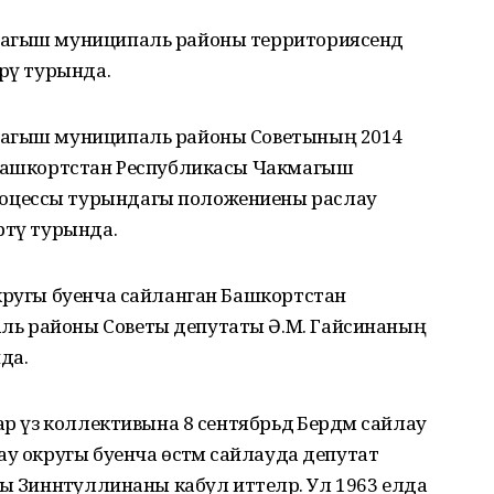
магыш муниципаль районы территориясендә
ерү турында.
магыш муниципаль районы Советының 2014
“Башкортстан Республикасы Чакмагыш
оцессы турындагы положениены раслау
ртү турында.
округы буенча сайланган Башкортстан
ь районы Советы депутаты Ә.М. Гайсинаның
да.
ар үз коллективына 8 сентябрьдә Бердәм сайлау
у округы буенча өстәмә сайлауда депутат
ы Зиннәтуллинаны кабул иттеләр. Ул 1963 елда