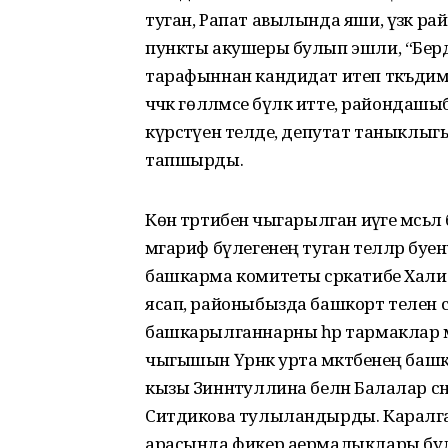
туган, Рапат авылында яши, үзәк р
пункты акушеры булып эшли, “Бердә
тарафыннан кандидат итеп тәкъдим и
чәчәк гөлләмәсе бүләк итте, районда
күрсәтүен теләде, депутат таныклыгы
тапшырды.
Көн тәртибенә чыгарылган иәүге мәсь
мәгариф бүлегенең туган телләр бу
башкарма комитеты сәркатибе Халид
ясап, районыбызда башкорт телен с
башкарылганнарны һәр тармаклар 
чыгышын Үрнәк урта мәктәбенең башк
кызы Зиннәтуллина белән Балалар сә
Ситдикова тулыландырды. Каралган м
арасында фикер аермалыклары бу