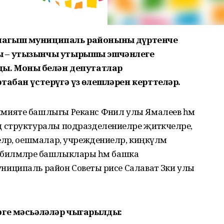
магыш муниципаль районының дүртенче
ы – утызынчы утырышы эшчәнлеге
ы. Моның белән депутатлар
табан үстерүгә үз өлешләрен керттеләр.
ияте башлыгы Реканс Фәнил улы Ямалеев һәм
структуралы подразделениеләре җитәкчеләре,
әр, оешмалар, учреждениеләр, киңкүләм
 биләмәләре башлыклары һәм башка
ципаль район Советы рәисе Салават Зәки улы
әге мәсьәләләр чыгарылды: