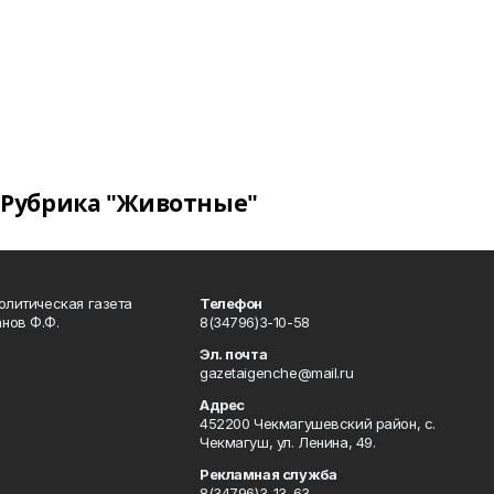
Рубрика "Животные"
олитическая газета
Телефон
нов Ф.Ф.
8(34796)3-10-58
Эл. почта
gazetaigenche@mail.ru
Адрес
452200 Чекмагушевский район, с.
Чекмагуш, ул. Ленина, 49.
Рекламная служба
8(34796)3-13-63