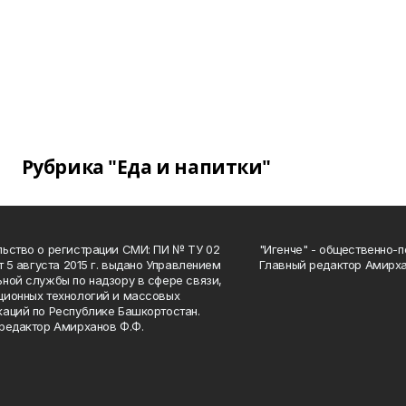
Рубрика "Еда и напитки"
ьство о регистрации СМИ: ПИ № ТУ 02
"Игенче" - общественно-п
от 5 августа 2015 г. выдано Управлением
Главный редактор Амирха
ной службы по надзору в сфере связи,
ионных технологий и массовых
аций по Республике Башкортостан.
редактор Амирханов Ф.Ф.