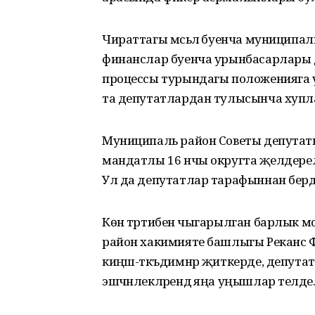
Чираттагы мәсьәлә буенча муницип
финанслар буенча урынбасарлары 
процессы турындагы положенияга үз
та депутатлардан тулысынча хупл
Муниципаль район Советы депутаты
мандатлы 16 нчы округта җәелдерел
Ул да депутатлар тарафыннан бердә
Көн тәртибенә чыгарылган барлык мәсь
район хакимияте башлыгы Реканс Фә
киңәш-тәкъдимнәр җиткерде, депута
эшчәнлекләрендә яңа уңышлар теләде