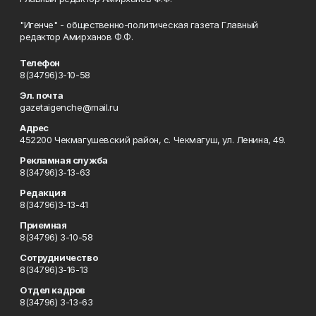
"Игенче" - общественно-политическая газета Главный
редактор Амирханов Ф.Ф.
Телефон
8(34796)3-10-58
Эл. почта
gazetaigenche@mail.ru
Адрес
452200 Чекмагушевский район, с. Чекмагуш, ул. Ленина, 49.
Рекламная служба
8(34796)3-13-63
Редакция
8(34796)3-13-41
Приемная
8(34796) 3-10-58
Сотрудничество
8(34796)3-16-13
Отдел кадров
8(34796) 3-13-63