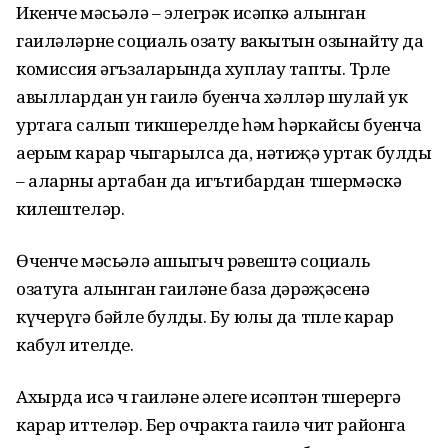
Икенче мәсьәлә – элегрәк исәпкә алынган
гаиләләрне социаль озату вакытын озынайту да
комиссия әгъзаларында хуплау тапты. Төрле
авыллардан ун гаилә буенча хәлләр шулай ук
уртага салып тикшерелде һәм һәркайсы буенча
аерым карар чыгарылса да, нәтиҗә уртак булды
– аларны артабан да игътибардан төшермәскә
килештеләр.
Өченче мәсьәлә ашыгыч рәвештә социаль
озатуга алынган гаиләне база дәрәҗәсенә
күчерүгә бәйле булды. Бу юлы да төпле карар
кабул ителде.
Ахырда исә өч гаиләне әлеге исәптән төшерергә
карар иттеләр. Бер очракта гаилә чит районга