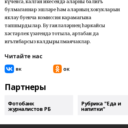
күченсә, калган икесендә аларны балигъ
булмаганнар эшләре һәм аларның хокукларын
яклау буенча комиссия карамагына
тапшырдылар. Бу гаиләләрнең һәркайсы
хәстәрлек үзәгендә тотыла, артабан да
игътибарсыз калдырылмаячаклар.
Читайте нас
Партнеры
Фотобанк
Рубрика "Еда и
журналистов РБ
напитки"