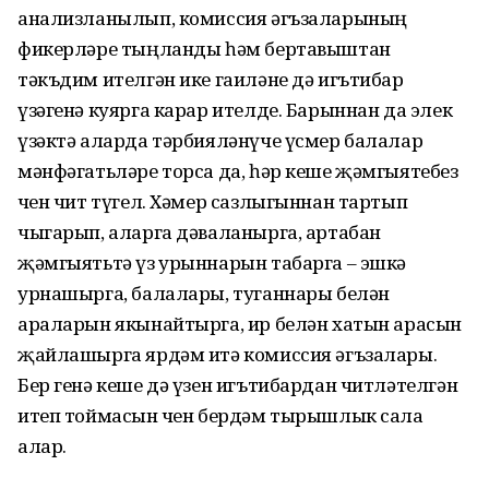
анализланылып, комиссия әгъзаларының
фикерләре тыңланды һәм бертавыштан
тәкъдим ителгән ике гаиләне дә игътибар
үзәгенә куярга карар ителде. Барыннан да элек
үзәктә аларда тәрбияләнүче үсмер балалар
мәнфәгатьләре торса да, һәр кеше җәмгыятебез
өчен чит түгел. Хәмер сазлыгыннан тартып
чыгарып, аларга дәваланырга, артабан
җәмгыятьтә үз урыннарын табарга – эшкә
урнашырга, балалары, туганнары белән
араларын якынайтырга, ир белән хатын арасын
җайлашырга ярдәм итә комиссия әгъзалары.
Бер генә кеше дә үзен игътибардан читләтелгән
итеп тоймасын өчен бердәм тырышлык сала
алар.