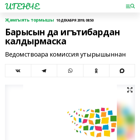
ИГЕНЧЕ
Җәмгыять тормышы
10 ДЕКАБРЯ 2019, 08:50
Барысын да игътибардан
калдырмаска
Ведомствоара комиссия утырышыннан