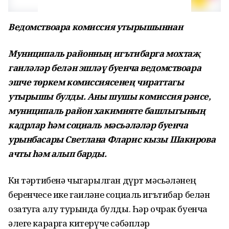
Ведомствоара комиссия утырышыннан
Муниципаль районның игътибарга мохтаҗ
гаиләләр белән эшләү буенча ведомствоара
эшче төркем комиссиясенең чираттагы
утырышы булды. Аны шушы комиссия рәисе,
муниципаль район хакимияте башлыгының
кадрлар һәм социаль мәсьәләләр буенча
урынбасары Светлана Фларис кызы Шакирова
ачты һәм алып барды.
Көн тәртибенә чыгарылган дүрт мәсьәләнең
беренчесе ике гаиләне социаль игътибар белән
озатуга алу турында булды. Һәр очрак буенча
әлеге карарга китерүче сәбәпләр