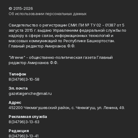
© 2015-2026
Об использовании персональных данных
Свидетельство о регистрации СМИ: ПИ № ТУ 02 - 01387 от 5
августа 2015 г. выдано Управлением федеральной службы по
надзору в сфере связи, информационных технологий и
массовых коммуникаций по Республике Башкортостан.
Главный редактор Амирханов Ф.Ф.
"Игенче" - общественно-политическая газета Главный
редактор Амирханов Ф.Ф.
Телефон
8(34796)3-10-58
Эл. почта
gazetaigenche@mail.ru
Адрес
452200 Чекмагушевский район, с. Чекмагуш, ул. Ленина, 49.
Рекламная служба
8(34796)3-13-63
Редакция
8(34796)3-13-41