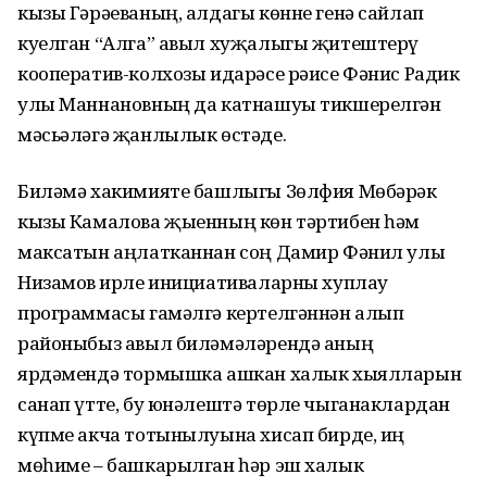
кызы Гәрәеваның, алдагы көнне генә сайлап
куелган “Алга” авыл хуҗалыгы җитештерү
кооператив-колхозы идарәсе рәисе Фәнис Радик
улы Маннановның да катнашуы тикшерелгән
мәсьәләгә җанлылык өстәде.
Биләмә хакимияте башлыгы Зөлфия Мөбәрәк
кызы Камалова җыенның көн тәртибен һәм
максатын аңлатканнан соң Дамир Фәнил улы
Низамов Җирле инициативаларны хуплау
программасы гамәлгә кертелгәннән алып
районыбыз авыл биләмәләрендә аның
ярдәмендә тормышка ашкан халык хыялларын
санап үтте, бу юнәлештә төрле чыганаклардан
күпме акча тотынылуына хисап бирде, иң
мөһиме – башкарылган һәр эш халык