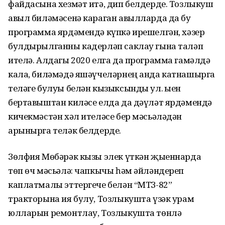
файдасына хезмәт итә, дип белдерде. Тозлыкуш
авыл биләмәсенә караган авылларда да бу
программа ярдәмендә күпкә ирешелгән, хәзер
булдырылганны кадерләп саклау гына таләп
ителә. Алдагы 2020 елга да программа гамәлдә
кала, биләмәдә яшәүчеләрнең анда катнашырга
теләге булуы белән кызыксынды ул. Җыен
бертавыштан киләсе елда да дәүләт ярдәмендә
кичекмәстән хәл ителәсе бер мәсьәләдән
арынырга теләк белдерде.
Зөлфия Мөбәрәк кызы элек үткән җыеннарда
төп өч мәсьәлә: чапкычы һәм әйләндереп
каплатмалы эттергече белән “МТЗ-82”
тракторына ия булу, Тозлыкушта үзәк урам
юлларын ремонтлау, Тозлыкушта төнлә