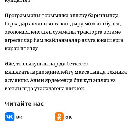
Программаны тормышка ашыру барышында
беркадәр акчаны янга калдыру мөмкин булса,
экономияләнелгән сумманы тракторга өстәмә
агрегатлар һәм җайланмалар алуга юнәлтергә
карар ителде.
Әйе, тозлыкушлылар да беткесез
мәшәкатьләрне җиңеләйтү максатында техника
алу яклы. Аның ярдәмендә бик күп эшләр үз
вакытында үтәләчәгенә шик юк.
Читайте нас