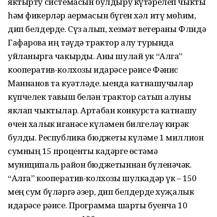
яктырту системасын булдыру күтәрелеп чыкты
һәм фикерләр аермасын бүген хәл итү мөһим,
дип белдерде. Сүз алып, хезмәт ветераны Флидә
Гафарова иң тәүдә трактор алу турында
уйланырга чакырды. Аны шулай ук “Алга”
кооператив-колхозы идарәсе рәисе Фәнис
Маннанов та куәтләде. Җыенда катнашучылар
күпчелек тавыш белән трактор сатып алуны
яклап чыктылар. Артабан конкурста катнашу
өчен халык иганәсе күләмен билгеләү кирәк
булды. Республика бюджеты күләме 1 миллион
сумның 15 проценты кадәрге өстәмә
муниципаль район бюджетыннан бүленәчәк.
“Алга” кооператив-колхозы шулкадәр үк – 150
мең сум бүләргә әзер, дип белдерде хуҗалык
идарәсе рәисе. Программа шарты буенча 10