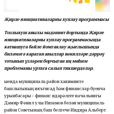
Җирле инициативаларны хуплау программасы
Тозлыкуш авылы мәдәният йортында Җирле
инициативаларны хуплау программасында
катнашуга бәйле йомгаклау җыелышында
биләмәгә караган авыллар вәкилләре дәррәү
тотынып үзләрен борчыган иң мөһим
проблеманы уртага салып тикшерделәр.
Җыенда муниципаль район хакимияте
башлыгының икътисад һәм финанслар буенча
урынбасары – финанс идарәлеге начальнигы
Дамир Фәнил улы Низамов белән муниципаль
район Советының баш белгече Индира Альберт