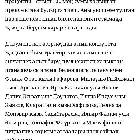
проценты – ягъни 100 мең сумы халыктан
ирекле иганә булырга тиеш. Аны унсигезе тулган
һәр кеше исәбеннән билгеләнелгән суммада
җыярга бердәм карар чыгарылды.
Документлар әзерләүдән алып конкурста
җиңгәнче һәм трактор сатып алынганчы
эшчәнлек алып бару, шул исәптән халыктан
иганә акчасын җыю белән шөгыльләнү өчен
Флидә Фоат кызы Гафарова, Миләүшә Гыйльман
кызы Арсланова, Ирек Вәлиҗан улы Әюпов,
Данис Өлфәт улы Дәүләтов, Илгиз Илдус улы
Зыязов, Клара Гали кызы Хафизова, Гөлнара
Мөнәвир кызы Сәхибгәрәева, Илвир Фәһим улы
Әхъяров, Гөлнәфис Флүр кызы Мостафинаны
иициатива төркеме әгъзалары итеп сайлап
куйдылар.