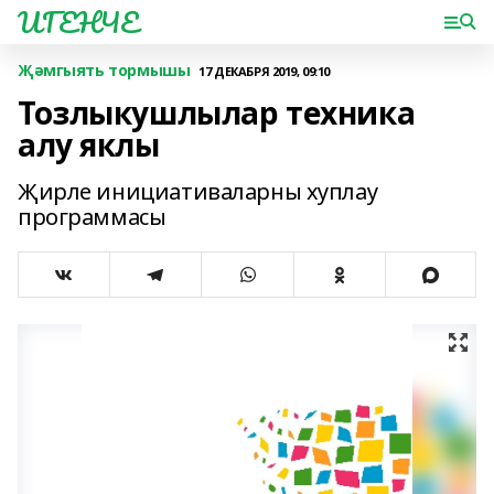
ИГЕНЧЕ
Җәмгыять тормышы
17 ДЕКАБРЯ 2019, 09:10
Тозлыкушлылар техника
алу яклы
Җирле инициативаларны хуплау
программасы