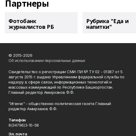
Партнеры
Фотобанк
Рубрика "Еда и
журналистов РБ
напитки"
© 2015-2026
Об использовании персональных данных
Свидетельство о регистрации СМИ: ПИ № ТУ 02 - 01387 от 5
августа 2015 г. выдано Управлением федеральной службы по
надзору в сфере связи, информационных технологий и
массовых коммуникаций по Республике Башкортостан.
Главный редактор Амирханов Ф.Ф.
"Игенче" - общественно-политическая газета Главный
редактор Амирханов Ф.Ф.
Телефон
8(34796)3-10-58
Эл. почта