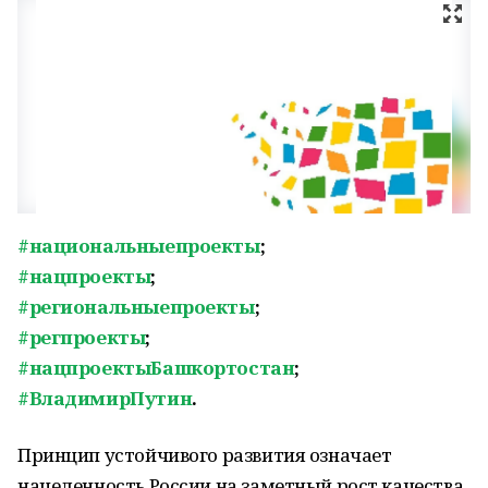
#национальныепроекты
;
#нацпроекты
;
#региональныепроекты
;
#регпроекты
;
#нацпроектыБашкортостан
;
#ВладимирПутин
.
Принцип устойчивого развития означает
нацеленность России на заметный рост качества