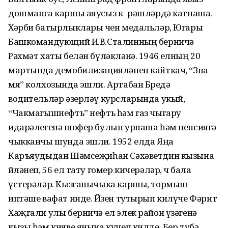
дошманга каршы аяусыз кө- рәшләрдә катнаша.
Хәрби батырлыклары өчен медальләр, Югары
Башкомандующий И.В.Сталинның берничә
Рәхмәт хаты белән бүләкләнә. 1946 елның 20
мартында демобилизацияләнеп кайткач, “Зна-
мя” колхозында эшли. Артабан Бөредә
водительләр әзерләү курсларында укый,
“Чакмагышнефть” нефть һәм газ чыгару
идарәлегенә шофер булып урнаша һәм пенсиягә
чыкканчы шунда эшли. 1952 елда Яңа
Каръяудыдан Шәмсеҗиһан Сәхәветдин кызына
өйләнеп, 56 ел тату гомер кичерәләр, өч бала
үстерәләр. Кызганычыка каршы, тормыш
иптәше вафат инде. Йөзен тутырып килүче Фәрит
Хаҗгали улы берничә ел элек район үзәгенә
кызы һәм кияве янына күчеп килде. Бер түбә