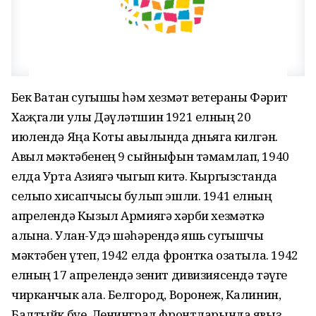
Бөек Ватан сугышы һәм хезмәт ветераны Фәрит
Хаҗгали улы Дәүләтшин 1921 елның 20
июлендә Яңа Коты авылында дөньяга килгән.
Авыл мәктәбенең 9 сыйныфын тәмамлап, 1940
елда Урта Азиягә чыгып китә. Кыргызстанда
сельпо хисапчысы булып эшли. 1941 елның
апрелендә Кызыл Армиягә хәрби хезмәткә
алына. Улан-Удэ шәһәрендә яшь сугышчы
мәктәбен үтеп, 1942 елда фронтка озатыла. 1942
елның 17 апрелендә зенит дивизиясендә тәүге
чирканчык ала. Белгород, Воронеж, Калинин,
Балтыйк буе, Ленинград фронтларында явыз