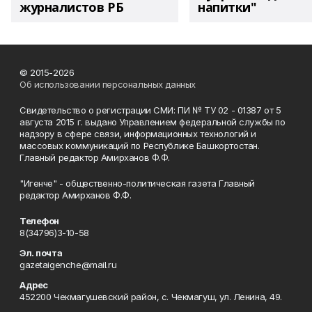
журналистов РБ
напитки"
© 2015-2026
Об использовании персональных данных
Свидетельство о регистрации СМИ: ПИ № ТУ 02 - 01387 от 5
августа 2015 г. выдано Управлением федеральной службы по
надзору в сфере связи, информационных технологий и
массовых коммуникаций по Республике Башкортостан.
Главный редактор Амирханов Ф.Ф.
"Игенче" - общественно-политическая газета Главный
редактор Амирханов Ф.Ф.
Телефон
8(34796)3-10-58
Эл. почта
gazetaigenche@mail.ru
Адрес
452200 Чекмагушевский район, с. Чекмагуш, ул. Ленина, 49.