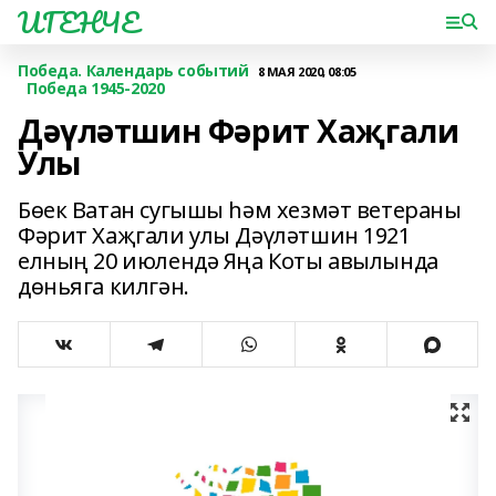
ИГЕНЧЕ
Победа. Календарь событий
8 МАЯ 2020, 08:05
Победа 1945-2020
Дәүләтшин Фәрит Хаҗгали
Улы
Бөек Ватан сугышы һәм хезмәт ветераны
Фәрит Хаҗгали улы Дәүләтшин 1921
елның 20 июлендә Яңа Коты авылында
дөньяга килгән.