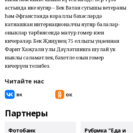
астында ике яугир – Бөек Ватан сугышы ветераны
һәм Әфганстанда кораллы бәхәсләрдә
катнашкан интернационалчы яугир балалар-
оныклар тәрбиясендә матур гомер көзен
кичерәләр. Бөек Җиңүнең 75 еллыгы уңаеннан
Фәрит Хаҗгали улы Дәүләтшинга шулай ук
ныклы сәламәтлек, бәхетле озын гомер
кичерүен телибез.
Читайте нас
Партнеры
Фотобанк
Рубрика "Еда и