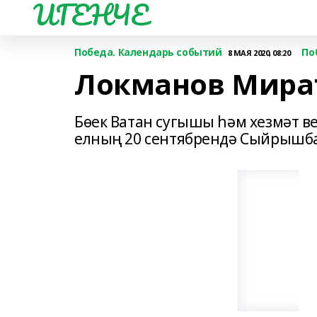
ИГЕНЧЕ
Победа. Календарь событий
По
8 МАЯ 2020, 08:20
Локманов Мира
Бөек Ватан сугышы һәм хезмәт в
елның 20 сентябрендә Сыйрышб