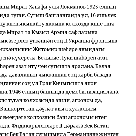
ераны Мират Хәнәфи улы Локманов 1925 елның
да туган. Сугыш башланганда ул, 16 яшьлек
ү көнен якынайту хакына колхозда көнне төнгә
ндә Мират та Кызыл Армия сафларына
ык әзерлек үткәннән соң II Украина фронтына
 чирканчыкны Житомир шәһәре янындагы
ренә күчерелә. Великие Луки шәһәрен азат
әрен азат итү өчен сугышта яралана. Белая
ьдә дәваланып чыкканнан соң хәрби базада
ңгәннән соң ул Ерак Көнчыгышта япон
аша. 1946 елның башында демобилизацияләнә.
лы туган колхозында эшли, агроном да,
п Башкортстан дәүләт авыл хуҗалыгы
семендәге колхозның баш агрономы итеп
лда. Фидакарьлекләре II дәрәҗә Бөек Ватан
агы Бөек Ватан сугышында Германияне җиңгән