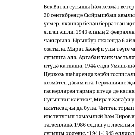
Бөек Ватан сугышы һәм хезмәт вет
20 сентябрендә Сыйрышбаш авылын
үсмер, өлкәннәр белән беррәттән җиң
ялгап эшли. 1943 елның 2 феврале
чакырыла. Ырынбур өлкәсендә 6 айл
озатыла. Мират Хәнәфи улы тәүге
сугышта ала. Артабан танк частьлә
итүдә катнаша, 1944 елда Умань шәһ
Церковь шәһәрендә хәрби госпитал
хезмәтен дәвам итә. Германияне җи
гаскәрләрен тармар итүдә дә катн
Сугыштан кайткач, Мират Хәнәфи у
икътисадчы да була. Читтән торы
институтын тәмамлый һәм Киров и
тәгаенләнә. 1986 елдан ул лаеклы я
сугышы ордены, “1941-1945 еллард