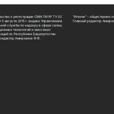
ьство о регистрации СМИ: ПИ № ТУ 02
"Игенче" - общественно-п
от 5 августа 2015 г. выдано Управлением
Главный редактор Амирха
ной службы по надзору в сфере связи,
ионных технологий и массовых
аций по Республике Башкортостан.
редактор Амирханов Ф.Ф.