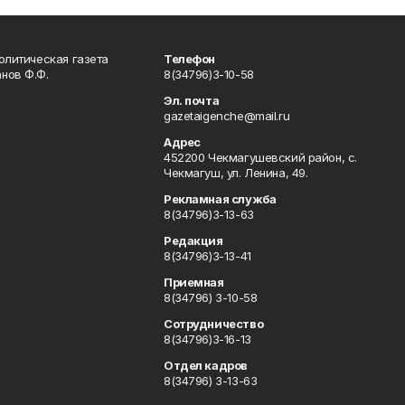
олитическая газета
Телефон
нов Ф.Ф.
8(34796)3-10-58
Эл. почта
gazetaigenche@mail.ru
Адрес
452200 Чекмагушевский район, с.
Чекмагуш, ул. Ленина, 49.
Рекламная служба
8(34796)3-13-63
Редакция
8(34796)3-13-41
Приемная
8(34796) 3-10-58
Сотрудничество
8(34796)3-16-13
Отдел кадров
8(34796) 3-13-63