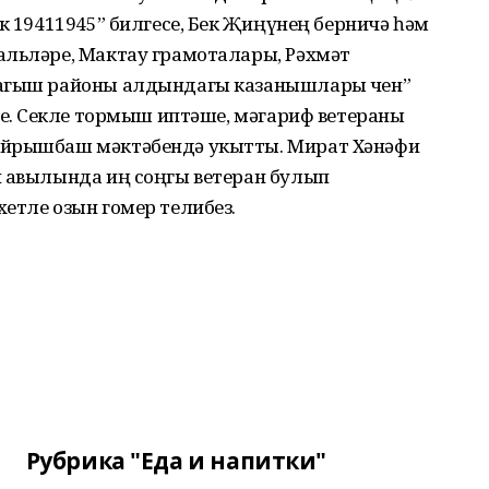
к 19411945” билгесе, Бөек Җиңүнең берничә һәм
альләре, Мактау грамоталары, Рәхмәт
магыш районы алдындагы казанышлары өчен”
се. Сөекле тормыш иптәше, мәгариф ветераны
ыйрышбаш мәктәбендә укытты. Мират Хәнәфи
н авылында иң соңгы ветеран булып
етле озын гомер телибез.
Рубрика "Еда и напитки"