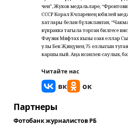
өчен”, Жуков медальләре, “Фронтови
СССР Корал Көчләренең юбилей мед
хатлары белән бүләкләнгән, “Чак
күкрәккә тагыла торган билгесе ия
Фәүзия Мифтах кызы озак еллар С
улы Бөек Җиңүнең 75 еллыгын туга
каршылый. Аңа исәнлек-саулык, бәх
Читайте нас
Партнеры
Фотобанк журналистов РБ