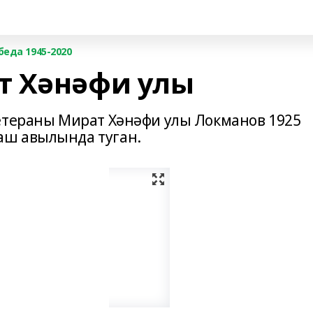
беда 1945-2020
т Хәнәфи улы
етераны Мират Хәнәфи улы Локманов 1925
аш авылында туган.