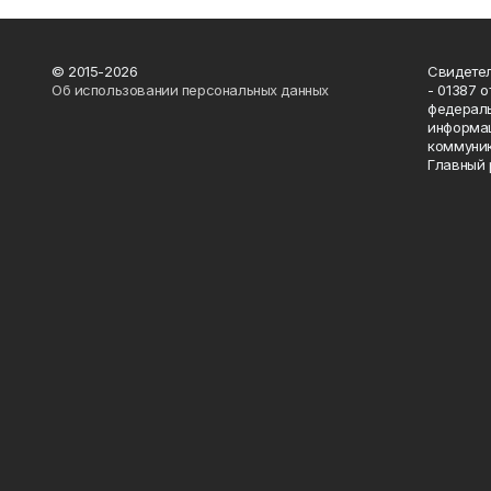
© 2015-2026
Свидетел
Об использовании персональных данных
- 01387 
федераль
информац
коммуник
Главный 