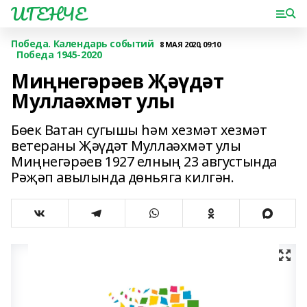
ИГЕНЧЕ
Победа. Календарь событий
8 МАЯ 2020, 09:10
Победа 1945-2020
Миңнегәрәев Җәүдәт
Муллаәхмәт улы
Бөек Ватан сугышы һәм хезмәт хезмәт
ветераны Җәүдәт Муллаәхмәт улы
Миңнегәрәев 1927 елның 23 августында
Рәҗәп авылында дөньяга килгән.