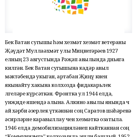
Бөек Ватан сугышы һәм хезмәт хезмәт ветераны
Җәүдәт Муллаәхмәт улы Миңнегәрәев 1927
елның 23 августында Рәҗәп авылында дөньяга
килгән. Бөек Ватан сугышына кадәр авыл
мәктәбендә укыган, артабан Җиңү көнен
якынайту хакына колхозда фидакарьлек
өлгеләре күрсәткән. Фронтка ул 1944 елда,
унҗиде яшендә алына. Алкино авылы янында өч
ай хәрби әзерлек үткәннән соң Саратов шәһәренә
әсирләрне каравыллау өчен хезмәткә озатыла.
1946 елда демобилизацияләнеп кайтканнан соң
“Коммунизмга” колхозында эшли башлый. 1952