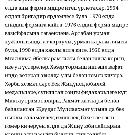
елда аны ферма мөдире итеп үрләтәләр, 1964
елдан бригадир ярдәмчесе була. 1970 елда
яңадан фермага кайта, 1976 елдан ферма мөдире
вазыйфасына тәгаенләнә. Артабан урман
хуҗалыгында ат караучы, урман каравылчысы
була, 1990 елда хаклы ялга китә. 1950 елда
Мөгаллимә Әбелкарам кызы белән гаилә корып,
ике ул үстерәләр. Хәзер тормыш иптәше вафат
инде, ветеран авылда улы белән гомер кичерә.
Хәрби хезмәтләре Бөек Җиңүнең юбилей
медальләре, сугыштан соңгы фидакарьлеге күп
Мактау грамоталары, Рәхмәт хатлары белән
бәһаланган. Җәүдәт Муллаәхмәт улына да без
ныклы сәламәтлек, иминлек, бәхетле озын
гомер кичерүен, алда да Җиңү юбилейларын
каршы алу насыйп булсын, дип телибез.