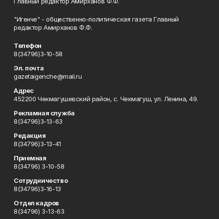
Главный редактор Амирханов Ф.Ф.
"Игенче" - общественно-политическая газета Главный
редактор Амирханов Ф.Ф.
Телефон
8(34796)3-10-58
Эл. почта
gazetaigenche@mail.ru
Адрес
452200 Чекмагушевский район, с. Чекмагуш, ул. Ленина, 49.
Рекламная служба
8(34796)3-13-63
Редакция
8(34796)3-13-41
Приемная
8(34796) 3-10-58
Сотрудничество
8(34796)3-16-13
Отдел кадров
8(34796) 3-13-63