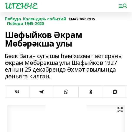
ИГЕНЧЕ
Победа. Календарь событий
8 МАЯ 2020, 09:25
Победа 1945-2020
Шәфыйков Әкрам
Мөбәрәкша улы
Бөек Ватан сугышы һәм хезмәт ветераны
Әкрам Мөбәрәкша улы Шәфыйков 1927
елның 25 декабрендә Әхмәт авылында
дөньяга килгән.