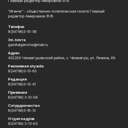
Главный редактор Амирханов Ф.Ф.
"Игенче" - общественно-политическая газета Главный
редактор Амирханов Ф.Ф.
Телефон
8(34796)3-10-58
Эл. почта
gazetaigenche@mail.ru
Адрес
452200 Чекмагушевский район, с. Чекмагуш, ул. Ленина, 49.
Рекламная служба
8(34796)3-13-63
Редакция
8(34796)3-13-41
Приемная
8(34796) 3-10-58
Сотрудничество
8(34796)3-16-13
Отдел кадров
8(34796) 3-13-63