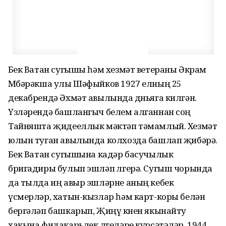
Бөек Ватан сугышы һәм хезмәт ветераны Әкрам
Мөбәрәкша улы Шәфыйков 1927 елның 25
декабрендә Әхмәт авылында дөньяга килгән.
Үзләрендә башлангыч белем алганнан соң
Тайняшта җидееллык мәктәп тәмамлый. Хезмәт
юлын туган авылында колхозда башлап җибәрә.
Бөек Ватан сугышына кадәр басучылык
бригадиры булып эшләп өлгерә. Сугыш чорында
да тылда иң авыр эшләрне аның кебек
үсмерләр, хатын-кызлар һәм карт-коры белән
бергәләп башкарып, Җиңү көнен якынайту
хакына фидакарьлек өлгеләре күрсәтәләр. 1944