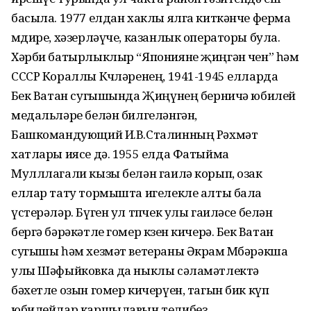
басыла. 1977 елдан хаклы ялга киткәнче ферма
мөдире, хәзерләүче, казанлык операторы була.
Хәрби батырлыклыр “Японияне җиңгән өчен” һәм
СССР Кораллы Көчләренең, 1941-1945 елларда
Бөек Ватан сугышында Җиңүнең берничә юбилей
медальләре белән билгеләнгән,
Башкомандующий И.В.Сталинның Рәхмәт
хатлары иясе дә. 1955 елда Фатыйма
Мулллагали кызы белән гаилә корып, озак
еллар тату тормышта игелекле алты бала
үстерәләр. Бүген ул төпчек улы гаиләсе белән
бергә бәрәкәтле гомер көзен кичерә. Бөек Ватан
сугышы һәм хезмәт ветераны Әкрам Мөбәрәкша
улы Шәфыйковка да ныклы сәламәтлектә
бәхетле озын гомер кичерүен, тагын бик күп
юбилейлар каршылавын телибез.