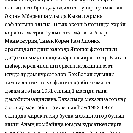
елның октябрендә унҗидесе тулар-тулмастан
Әкрам Мөбәрәкша улы да Кызыл Армия
сафларына алына. Төньяк океан флотында хәрби
корабта матрос булып хез- мәт итә. Алар
Маньчжурия, Төньяк Корея һәм Япония
арасындагы диңгезләрдә Япония флотының
диңгез коммуникацияләрен кыйраталар, Кытай
шәһәрләрен япон интервентларыннан азат
итүдә ярдәм күрсәтәләр. Бөек Ватан сугышы
тәмамлангач та ул флотта хәрби хезмәтен
дәвам итә һәм 1951 елның 1 маенда гына
демобилизацияләнә. Бакалыда механизаторлар
әзерләү мәктәбен тәмамлый һәм 1952-1977
елларда чирек гасыр буена механизатор булып
эшли. Аның комбайнда югары күрсәткечләргә
ирешүе турында ул чакта район гәзитендә еш