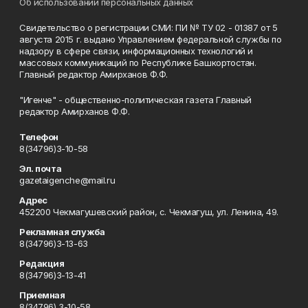
Об использовании персональных данных
Свидетельство о регистрации СМИ: ПИ № ТУ 02 - 01387 от 5
августа 2015 г. выдано Управлением федеральной службы по
надзору в сфере связи, информационных технологий и
массовых коммуникаций по Республике Башкортостан.
Главный редактор Амирханов Ф.Ф.
"Игенче" - общественно-политическая газета Главный
редактор Амирханов Ф.Ф.
Телефон
8(34796)3-10-58
Эл. почта
gazetaigenche@mail.ru
Адрес
452200 Чекмагушевский район, с. Чекмагуш, ул. Ленина, 49.
Рекламная служба
8(34796)3-13-63
Редакция
8(34796)3-13-41
Приемная
8(34796) 3-10-58