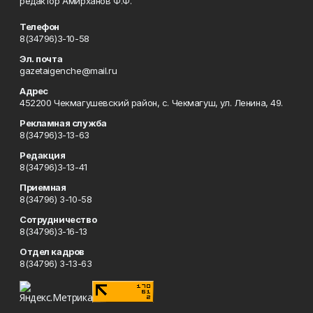
редактор Амирханов Ф.Ф.
Телефон
8(34796)3-10-58
Эл. почта
gazetaigenche@mail.ru
Адрес
452200 Чекмагушевский район, с. Чекмагуш, ул. Ленина, 49.
Рекламная служба
8(34796)3-13-63
Редакция
8(34796)3-13-41
Приемная
8(34796) 3-10-58
Сотрудничество
8(34796)3-16-13
Отдел кадров
8(34796) 3-13-63