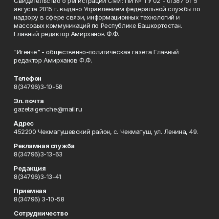
Свидетельство о регистрации СМИ: ПИ № ТУ 02 - 01387 от 5
августа 2015 г. выдано Управлением федеральной службы по
надзору в сфере связи, информационных технологий и
массовых коммуникаций по Республике Башкортостан.
Главный редактор Амирханов Ф.Ф.
"Игенче" - общественно-политическая газета Главный
редактор Амирханов Ф.Ф.
Телефон
8(34796)3-10-58
Эл. почта
gazetaigenche@mail.ru
Адрес
452200 Чекмагушевский район, с. Чекмагуш, ул. Ленина, 49.
Рекламная служба
8(34796)3-13-63
Редакция
8(34796)3-13-41
Приемная
8(34796) 3-10-58
Сотрудничество