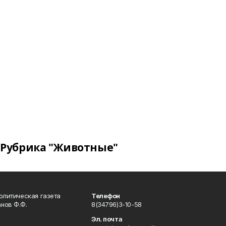
Рубрика "Животные"
олитическая газета
Телефон
нов Ф.Ф.
8(34796)3-10-58
Эл. почта