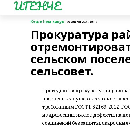
ИГЕНЧЕ
Кеше һәм хокук
29 ИЮНЯ 2021, 05:12
Прокуратура ра
отремонтироват
сельском посел
сельсовет.
Проведенной прокуратурой района п
населенных пунктов сельского посе
требованиям ГОСТ Р 52169-2012, ГО
из древесины имеют дефекты на по
соединений без защиты, сварочные