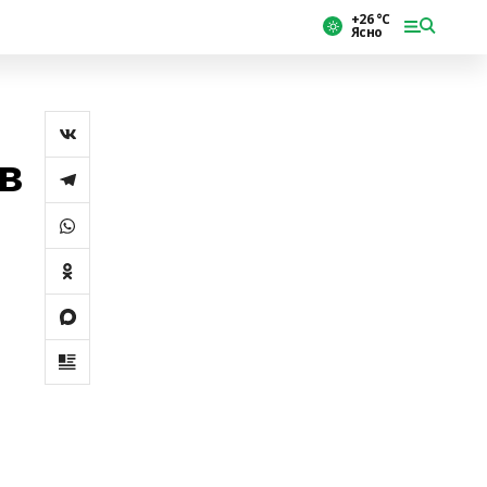
+26 °С
Ясно
в