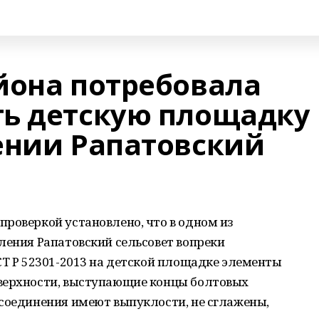
йона потребовала
ь детскую площадку 
ении Рапатовский
роверкой установлено, что в одном из
ления Рапатовский сельсовет вопреки
СТ Р 52301-2013 на детской площадке элементы
верхности, выступающие концы болтовых
 соединения имеют выпуклости, не сглажены,