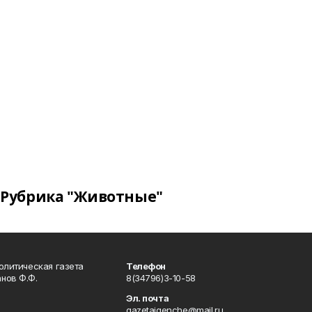
Рубрика "Животные"
олитическая газета
Телефон
нов Ф.Ф.
8(34796)3-10-58
Эл. почта
gazetaigenche@mail.ru