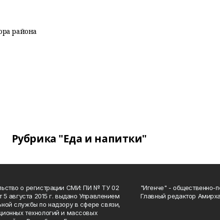
ора района
Рубрика "Еда и напитки"
ьство о регистрации СМИ: ПИ № ТУ 02
"Игенче" - общественно-п
от 5 августа 2015 г. выдано Управлением
Главный редактор Амирха
ной службы по надзору в сфере связи,
ионных технологий и массовых