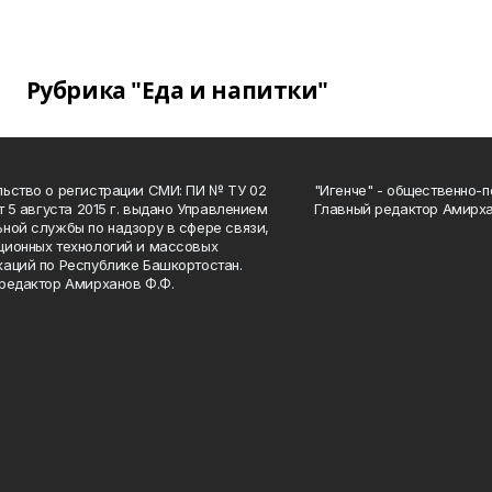
Рубрика "Еда и напитки"
ьство о регистрации СМИ: ПИ № ТУ 02
"Игенче" - общественно-п
от 5 августа 2015 г. выдано Управлением
Главный редактор Амирха
ной службы по надзору в сфере связи,
ионных технологий и массовых
аций по Республике Башкортостан.
редактор Амирханов Ф.Ф.