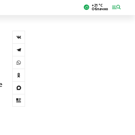
+21 °С
Облачно
е