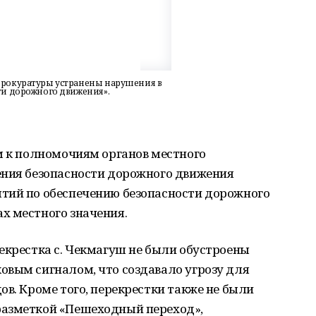
прокуратуры устранены нарушения в
ти дорожного движения».
м к полномочиям органов местного
ения безопасности дорожного движения
тий по обеспечению безопасности дорожного
х местного значения.
екрестка с. Чекмагуш не были обустроены
овым сигналом, что создавало угрозу для
ов. Кроме того, перекрестки также не были
азметкой «Пешеходный переход»,