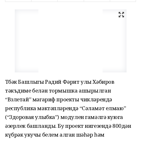
Төбәк Башлыгы Радий Фәрит улы Хәбиров
тәкъдиме белән тормышка ашырылган
“Взлетай” мәгариф проекты чикләрендә
республика мәктәпләрендә “Сәламәт елмаю”
(“Здоровая улыбка”) модулен гамәлгә куюга
әзерлек башланды. Бу проект нигезендә 800дән
күбрәк укучы белем алган шәһәр һәм