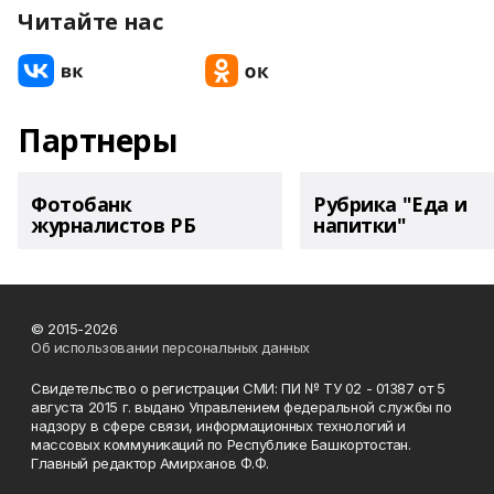
Читайте нас
Партнеры
Фотобанк
Рубрика "Еда и
журналистов РБ
напитки"
© 2015-2026
Об использовании персональных данных
Свидетельство о регистрации СМИ: ПИ № ТУ 02 - 01387 от 5
августа 2015 г. выдано Управлением федеральной службы по
надзору в сфере связи, информационных технологий и
массовых коммуникаций по Республике Башкортостан.
Главный редактор Амирханов Ф.Ф.