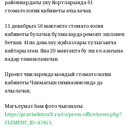
районнардагы уку йортларында 61
стоматология кабинеты ачылачак.
11 декабрьгә 56 мәктәптә стоматология
кабинеты булачак бүлмәләрдә ремонт эшләнеп
беткән. 41нә дәвалау җиһазлары тулысынча
кайтарылган. Янә 20 мәктәптә бу эш ел азагына
кадәр тәмамланачак.
Проект чикләрендә мондый стоматология
кабинеты Чакмагыш гимназиясендә дә
ачылачак.
Мәгълүмат һәм фото чыганагы:
https://pravitelstvorb.ru/ru/press-office/news.php?
ELEMENT_ID=47853
.