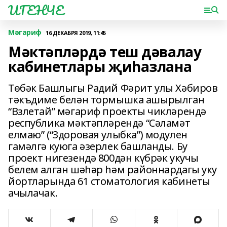
ИГЕНЧЕ
Мәгариф
16 ДЕКАБРЯ 2019, 11:45
Мәктәпләрдә теш дәвалау
кабинетлары җиһазлана
Төбәк Башлыгы Радий Фәрит улы Хәбиров
тәкъдиме белән тормышка ашырылган
“Взлетай” мәгариф проекты чикләрендә
республика мәктәпләрендә “Сәламәт
елмаю” (“Здоровая улыбка”) модулен
гамәлгә куюга әзерлек башланды. Бу
проект нигезендә 800дән күбрәк укучы
белем алган шәһәр һәм районнардагы уку
йортларында 61 стоматология кабинеты
ачылачак.