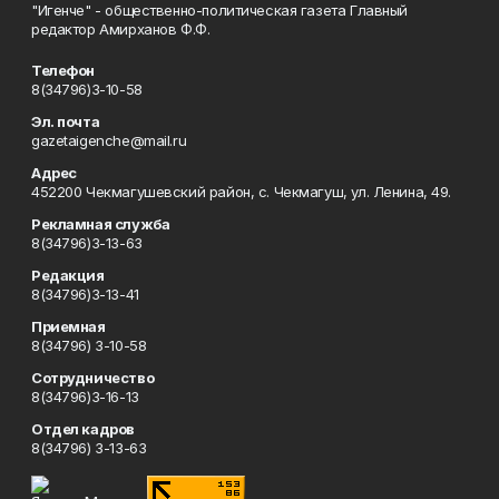
"Игенче" - общественно-политическая газета Главный
редактор Амирханов Ф.Ф.
Телефон
8(34796)3-10-58
Эл. почта
gazetaigenche@mail.ru
Адрес
452200 Чекмагушевский район, с. Чекмагуш, ул. Ленина, 49.
Рекламная служба
8(34796)3-13-63
Редакция
8(34796)3-13-41
Приемная
8(34796) 3-10-58
Сотрудничество
8(34796)3-16-13
Отдел кадров
8(34796) 3-13-63