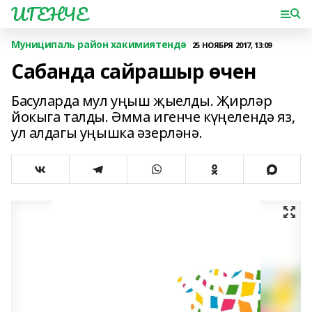
ИГЕНЧЕ
Муниципаль район хакимиятендә
25 НОЯБРЯ 2017, 13:09
Сабанда сайрашыр өчен
Басуларда мул уңыш җыелды. Җирләр
йокыга талды. Әмма игенче күңелендә яз,
ул алдагы уңышка әзерләнә.