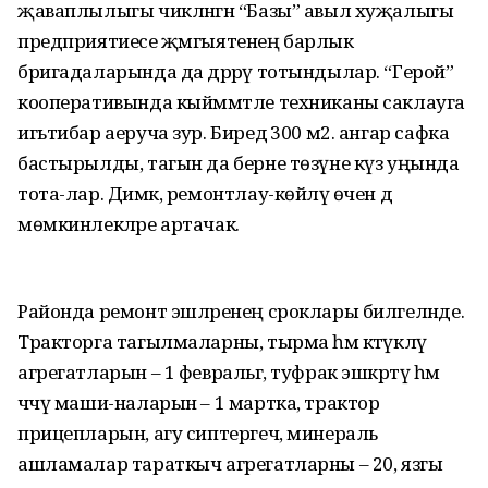
җаваплылыгы чикләнгән “Базы” авыл хуҗалыгы
предприятиесе җәмгыятенең барлык
бригадаларында да дәррәү тотындылар. “Герой”
кооперативында кыйммәтле техниканы саклауга
игьтибар аеруча зур. Биредә 300 м2. ангар сафка
бастырылды, тагын да берне төзүне күз уңында
тота-лар. Димәк, ремонтлау-көйләү өчен дә
мөмкинлекләре артачак.
Районда ремонт эшләренең сроклары билгеләнде.
Тракторга тагылмаларны, тырма һәм кәтүкләү
агрегатларын – 1 февральгә, туфрак эшкәртү һәм
чәчү маши-наларын – 1 мартка, трактор
прицепларын, агу сиптергеч, минераль
ашламалар тараткыч агрегатларны – 20, язгы