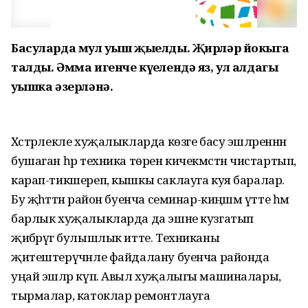
Басуларда мул уңыш җыелды. Җирләр йокыга
талды. Әмма игенче күңелендә яз, ул алдагы
уңышка әзерләнә.
Хәстәрлекле хуҗалыкларда көзге басу эшләреннән
бушаган һәр техника төрен кичекмәстән чистартып,
карап-тикшереп, кышкы саклауга куя баралар.
Бу җәһәттән район буенча семинар-киңәшмә үтте һәм
барлык хуҗалыкларда да эшне кузгатып
җибәрүгә булышлык итте. Техниканы
җитештерүчәнле файдалану буенча районда
уңай эшләр күп. Авыл хуҗалыгы машиналары,
тырмалар, катоклар ремонтлауга