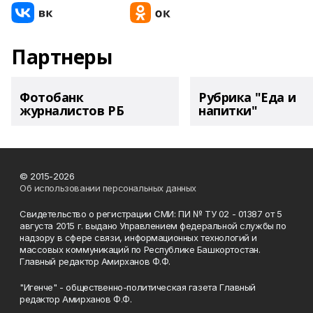
Партнеры
Фотобанк
Рубрика "Еда и
журналистов РБ
напитки"
© 2015-2026
Об использовании персональных данных
Свидетельство о регистрации СМИ: ПИ № ТУ 02 - 01387 от 5
августа 2015 г. выдано Управлением федеральной службы по
надзору в сфере связи, информационных технологий и
массовых коммуникаций по Республике Башкортостан.
Главный редактор Амирханов Ф.Ф.
"Игенче" - общественно-политическая газета Главный
редактор Амирханов Ф.Ф.