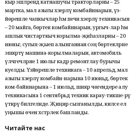
кыр эшләрендә катнашучы тракторларны – 25
мартка, мал азыгы хәзерләү комбайннарын, үз-
йөрешле чапкычлар һәм печән хәзерләү техникасын
– 20 майга, бөртек комбайннарын, ургыч-лар һәм
ашлык чистарткыч корылма-җиһазларны – 20
июньгә, сугып-җыеп алынганнан соң бөртекләрне
эшкәртү машина-корылмаларын, автомобиль
үлчәгечләрне 1 июльгә кадәр ремонтлау бурычы
куелды. Үзйөрешле техникага – 10 апрельдә, мал
азыгы хәзерләү комбайн-нарына 10 июньдә, бөртек
ком-байннарына – 1 июльдә, шикәр чөгендере алу
техникасына 1 сентябрьдә техник карау-тикше-рү
үткәрү билгеләнде. Җиңнәр сызганылды, киләсе ел
уңышы өчен хәстәрлек башланды.
Читайте нас