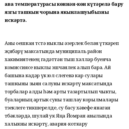
Һава температурасы көннән-көн күтәрелә бару
язгы ташкын чорына якынлашуыбызны
искәртә.
Аны оешкан төстә ныклы әзерлек белән үткәреп
җибәрү максатында муниципаль район
хакимиятенең гадәттән тыш хәлләр буенча
комиссиясе ныклы эшчәнлек алып бара. Ай
башына кадәр үк юл өслегенә кар сулары
ташкыны зыян салуны искәртү максатында
торбалар алды һәм арты тазартылып чыкты,
буаларның артык суны ташлау корылмалары
төзеклеге тикшерелде, су басу хәвефе янаган
төбәкләрдә, шулай ук Яңа Йомран авылында
халыкны искәртү, авария-коткару