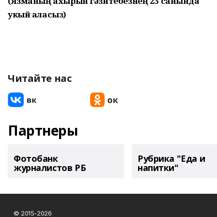
(Язманың ахырын гәзитебезнең 23 санында
укый аласыз)
Читайте нас
Партнеры
Фотобанк
Рубрика "Еда и
журналистов РБ
напитки"
© 2015-2026