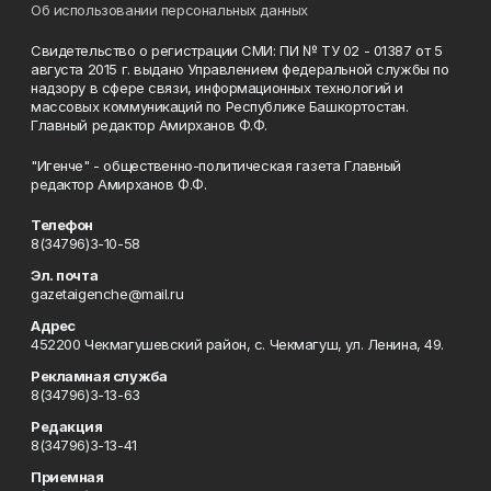
Об использовании персональных данных
Свидетельство о регистрации СМИ: ПИ № ТУ 02 - 01387 от 5
августа 2015 г. выдано Управлением федеральной службы по
надзору в сфере связи, информационных технологий и
массовых коммуникаций по Республике Башкортостан.
Главный редактор Амирханов Ф.Ф.
"Игенче" - общественно-политическая газета Главный
редактор Амирханов Ф.Ф.
Телефон
8(34796)3-10-58
Эл. почта
gazetaigenche@mail.ru
Адрес
452200 Чекмагушевский район, с. Чекмагуш, ул. Ленина, 49.
Рекламная служба
8(34796)3-13-63
Редакция
8(34796)3-13-41
Приемная