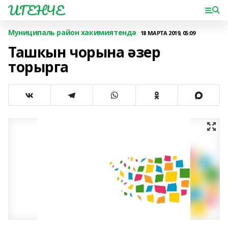
ИГЕНЧЕ
Муниципаль район хакимиятендә
18 МАРТА 2019, 05:09
Ташкын чорына әзер
торырга