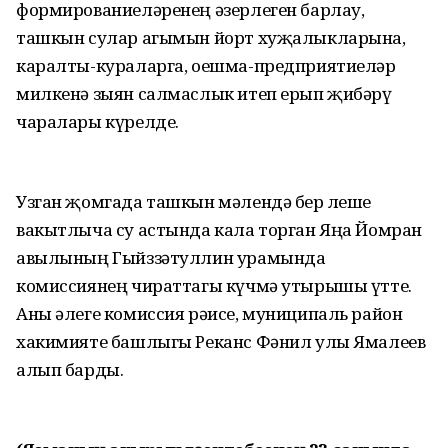
формированиеләренең әзерлеген барлау,
ташкын сулар агымын йорт хуҗалыкларына,
каралты-кураларга, оешма-предприятиеләр
милкенә зыян салмаслык итеп ерып җибәрү
чаралары күрелде.
Узган җомгада ташкын мәлендә бер өлеше
вакытлыча су астында кала торган Яңа Йомран
авылының Гыйззәтуллин урамында
комиссиянең чираттагы күчмә утырышы үтте.
Аны әлеге комиссия рәисе, муниципаль район
хакимияте башлыгы Реканс Фәнил улы Ямалеев
алып барды.