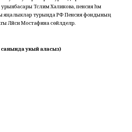
урынбасары Тәслимә Халикова, пенсия һәм
 соңгы яңалыклар турында РФ Пенсия фондының
 Ләйсән Мостафина сөйләделәр.
2 санында укый аласыз)