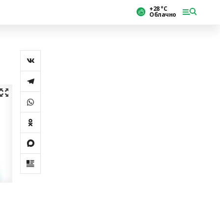
+28 °С
Облачно