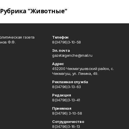
Рубрика "Животные"
олитическая газета
Телефон
нов Ф.Ф.
8(34796)3-10-58
Эл. почта
gazetaigenche@mail.ru
Адрес
452200 Чекмагушевский район, с.
Чекмагуш, ул. Ленина, 49.
Рекламная служба
8(34796)3-13-63
Редакция
8(34796)3-13-41
Приемная
8(34796) 3-10-58
Сотрудничество
8(34796)3-16-13