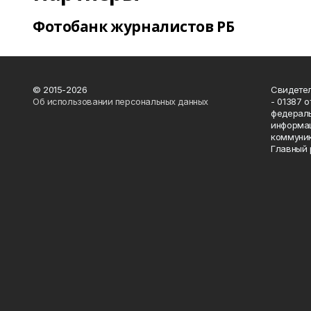
Фотобанк журналистов РБ
© 2015-2026
Свидетел
Об использовании персональных данных
- 01387 
федераль
информац
коммуник
Главный 