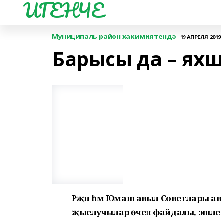
ИГЕНЧЕ
Муниципаль район хакимиятендә
19 АПРЕЛЯ 2019,
Барысы да – ях
Рәҗәп һәм Юмаш авыл Советлары авыл
җыелучылар өчен файдалы, эшле