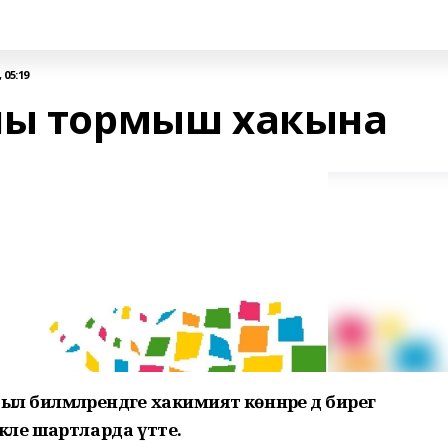
 05:19
шы тормыш хакына
 биләмәләрендәге хакимият көннәре дә бирегә
кле шартларда үтте.