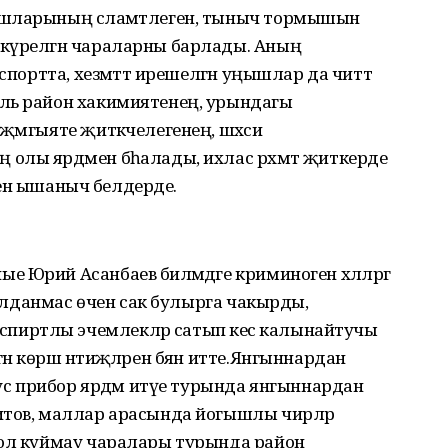
ашларының сәламәтлеген, тыныч тормышын
күрелгән чараларны барлады. Аның
спортта, хезмәттә ирешелгән уңышлар да читтә
ль район хакимиятенең, урындагы
җәмгыяте җитәкчелегенең, шәхси
олы ярдәмен бәһалады, ихлас рәхмәт җиткерде
әренә ышаныч белдерде.
Юрий Асанбаев биләмәдәге криминоген хәлләргә
н алданмас өчен сак булырга чакырды,
иртлы эчемлекләр сатып кесә калынайтучы
 көрәш нәтиҗәләрен бәян итте.Янгыннардан
сус прибор ярдәм итүе турында янгыннардан
итов, маллар арасында йогышлы чирләр
 юл куймау чаралары турында район