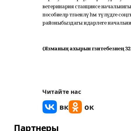
ветеринария станциясе начальнигы 
пособиеләр тәгаенләү һәм түләүдәге
районыбыздагы идарәлеге начальнигы
(Язманың ахырын гәзитебезнең 3
Читайте нас
Партнеры