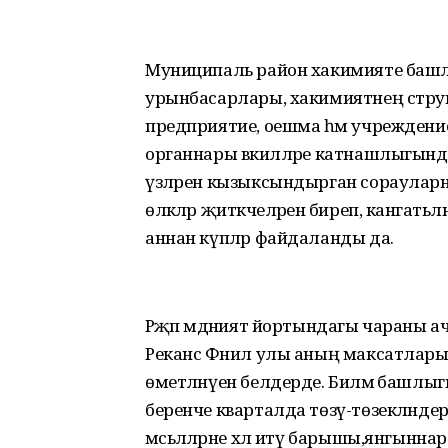
Муниципаль район хакимияте башлы
урынбасарлары, хакимиятнең стру
предприятие, оешма һәм учреждениел
органнары вәкилләре катнашлыгынд
үзләрен кызыксындырган сорауларн
өлкәләр җитәкчеләренә биреп, канәга
аннан күпләр файдаланды да.
Рәҗәп мәдәният йортындагы чараны
Реканс Фәнил улы аның максатларын
өметләнүен белдерде. Биләмә башлыгы Ф
беренче кварталда төзү-төзекләнд
мәсьәләләрне хәл итү барышы,янгыннар