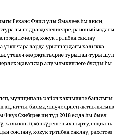
гы Реканс Фәнил улы Ямалеев һәм аның
ктуралы подразделениеләре, районыбыздагы
әр җитәкчеләре, хокук тәртибен саклау
а үткән чараларда урыннардагы халыкка
ы, үтенеч-мөрәҗәгатьләрне турыдан-туры шул
тьләнерлек җаваплар алу мөмкинлеге булды һәм
 ачып, муниципаль район хакимияте башлыгы
 аңлатты, биләмәдә яшәүчеләрнең активлыгына
әнүз Сәхибгәрәев иң тәүдә 2018 елда һәм быел
ерү, халыкның көнкүрешен яхшырту, социаль
дан соклану, хокук тәртибен саклау, рөхсәтсез