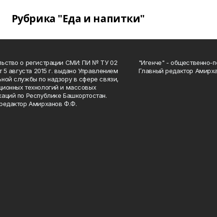
Рубрика "Еда и напитки"
ьство о регистрации СМИ: ПИ № ТУ 02
"Игенче" - общественно-п
от 5 августа 2015 г. выдано Управлением
Главный редактор Амирха
ной службы по надзору в сфере связи,
ионных технологий и массовых
аций по Республике Башкортостан.
редактор Амирханов Ф.Ф.