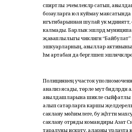
спиртлы эчемлекләр сатып, авылд
бозауларга юл куймау максатында 
игътибарыннан шулай ук мәдәнияттә, 
калмады. Барлык эшләрдә муниципа
җаваплылыгы чикләнгән “Байбулат” 
эшкуарларның, авыллар активының 
һәм артабан да бергәләшеп эшләячәкл
Полициянең участок уполномоченные 
анализ ясады, төрле мут бәндәләрдә
авылдашларына шикле сыйфатлы сп
алып сатарларга каршы җәелдерелгән
саклану мөһимлеге, бу җәһәттән мах
саклану отряды командиры Азат Сә
таралуны искәртү, аларны урлауга