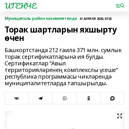
ИГЕНЧЕ
Муниципаль район хакимиятендә
21 АПРЕЛЯ 2020, 07:25
Торак шартларын яхшырту
өчен
Башкортстанда 212 гаилә 371 млн. сумлык
торак сертификатларына ия булды.
Сертификатлар “Авыл
территорияләренең комплекслы үсеше”
республика программасы чикләрендә
муниципалитетларда тапшырылды.