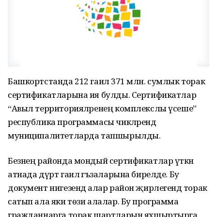
Башкортстанда 212 гаилә 371 млн. сумлык торак
сертификатларына ия булды. Сертификатлар
“Авыл территорияләренең комплекслы үсеше”
республика программасы чикләрендә
муниципалитетларда тапшырылды.
Безнең районда мондый сертификатлар үткән
атнада дүрт гаилә әгъзаларына бирелде. Бу
документ нигезендә алар район җирлегендә торак
сатып ала яки төзи алалар. Бу программа
гражданнарга торак шартларын яхшыртырга