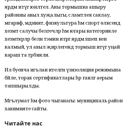
ярдәм итүгә юнәлтелә. Аны тормышка ашыру
районны авыл хуҗалыгы, сәламәтлек саклау,
мәгариф, мәдәният, физкультура һәм спорт өлкәсендә
хезмәт салучы белгечләр һәм югары категорияле
хезмәткәрләр белән тәэмин итәргә ярдәмләшеп кенә
калмый, ул авыл җирлегендә тормыш итүгә уңай
караш та тәрбияли.
Ил буенча игълан ителгән үзизоляция режимына
бәйле, торак сертификатлары һәр гаиләгә аерым
тапшырылды.
Мәгълумат һәм фото чыганагы: муниципаль район
хакимияте сайты.
Читайте нас