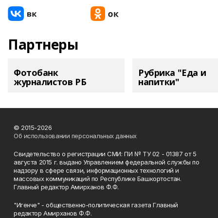
Партнеры
Фотобанк
Рубрика "Еда и
журналистов РБ
напитки"
© 2015-2026
Об использовании персональных данных
Свидетельство о регистрации СМИ: ПИ № ТУ 02 - 01387 от 5
августа 2015 г. выдано Управлением федеральной службы по
надзору в сфере связи, информационных технологий и
массовых коммуникаций по Республике Башкортостан.
Главный редактор Амирханов Ф.Ф.
"Игенче" - общественно-политическая газета Главный
редактор Амирханов Ф.Ф.