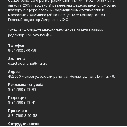
Свидетельство о регистрации СМИ: ПИ № ТУ 02 - 01387 от 5
августа 2015 г. выдано Управлением федеральной службы по
надзору в сфере связи, информационных технологий и
массовых коммуникаций по Республике Башкортостан.
Главный редактор Амирханов Ф.Ф.
"Игенче" - общественно-политическая газета Главный
редактор Амирханов Ф.Ф.
Телефон
8(34796)3-10-58
Эл. почта
gazetaigenche@mail.ru
Адрес
452200 Чекмагушевский район, с. Чекмагуш, ул. Ленина, 49.
Рекламная служба
8(34796)3-13-63
Редакция
8(34796)3-13-41
Приемная
8(34796) 3-10-58
Сотрудничество