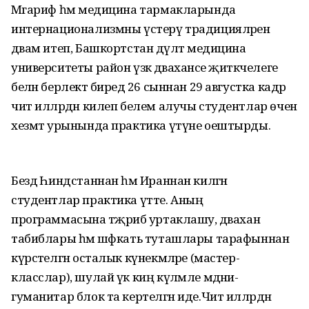
Мәгариф һәм медицина тармакларында
интернационализмны үстерү традицияләрен
дәвам итеп, Башкортстан дәүләт медицина
университеты район үзәк дәваханәсе җитәкчелеге
белән берлектә биредә 26 сыннан 29 августка кадәр
чит илләрдән килеп белем алучы студентлар өчен
хезмәт урынында практика үтүне оештырды.
Бездә Һиндстаннан һәм Ираннан килгән
студентлар практика үтте. Аның
программасына тәҗрибә уртаклашу, дәваханә
табиблары һәм шәфкать туташлары тарафыннан
күрсәтелгән осталык күнекмәләре (мастер-
класслар), шулай үк киң күләмле мәдәни-
гуманитар блок та кертелгән иде.Чит илләрдән