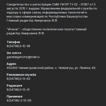
Свидетельство о регистрации СМИ: ПИ № ТУ 02 - 01387 от 5
августа 2015 г. выдано Управлением федеральной службы по
надзору в сфере связи, информационных технологий и
массовых коммуникаций по Республике Башкортостан.
Главный редактор Амирханов Ф.Ф.
"Игенче" - общественно-политическая газета Главный
редактор Амирханов Ф.Ф.
Телефон
8(34796)3-10-58
Эл. почта
gazetaigenche@mail.ru
Адрес
452200 Чекмагушевский район, с. Чекмагуш, ул. Ленина, 49.
Рекламная служба
8(34796)3-13-63
Редакция
8(34796)3-13-41
Приемная
8(34796) 3-10-58