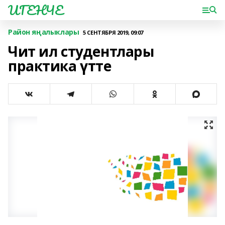
ИГЕНЧЕ
Район яңалыклары
5 СЕНТЯБРЯ 2019, 09:07
Чит ил студентлары
практика үтте