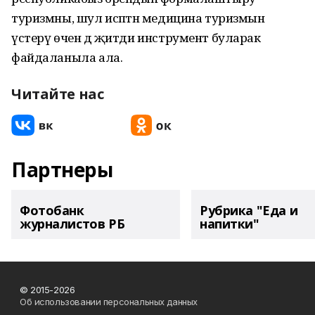
туризмны, шул исәптән медицина туризмын
үстерү өчен дә җитди инструмент буларак
файдаланыла ала.
Читайте нас
Партнеры
Фотобанк
Рубрика "Еда и
журналистов РБ
напитки"
© 2015-2026
Об использовании персональных данных