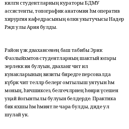
килгән студентларның кураторы БДМУ
ассистенты, топографик анатомия һәм оператив
хирургия кафедрасының өлкән укытучысы Надер
Рәҗәп улы Ария булды.
Район үзәк дәваханәсенең баш табибы Эрик
Фазлыйәхмәтов студентларның шактый югары
әзерлеккә ия булуын, дәваханәгә чит ил
кунакларының визиты биредәге персоналда
күбрәк чит телләр белергә омтылыш уятуын һәм
моның, һичшиксез, белгечләрнең һөнәри үсешенә
уңай йогынтылы булуын белдерде. Практика
бик яхшы һәм әһәмиятле чара булды, диде ул
шулай ук.