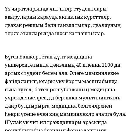
Үз чиратларында чит илләр студентлары
авыруларны карауда активлык күрсәттеләр,
дәваханә режимы белән таныштылар, дәвалауның
төрле этапларында шәхсән катнаштылар.
Бүген Башкортстан дәүләт медицина
университетында дөньяның 40 иленнән 1100 дән
артык студент белем ала. Әлеге мөмкинлекне
файдаланып, югары уку йорты масштабында
гына түгел, ә бөтен республиканың медицина
учреждениеләрендә дә берләшкән мультилингваль
даирә булдырырга, медицина белгечләренең
һөнәри үсеше өчен киң мөмкинлекләр ачарга була.
Шулай ук чит ил гражданнары арасында
республикабыз брендын формалаштыру –