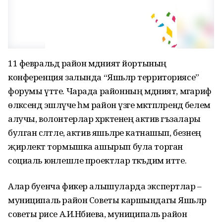
11 февральдә район мәдәният йортының
конференция залында “Яшьләр территориясе”
форумы үтте. Чарада районның мәдәният, мәгариф
өлкәсендә эшләүче һәм район үзәге мәктәпләрендә белем
алучы, волонтерлар хәрәкәтенең актив әгъзалары
булган сәләтле, актив яшьләре катнашып, безнең
җирлектә тормышка ашырып була торган
социаль юнәлешле проектлар тәкъдим итте.
Алар буенча фикер алышуларда экспертлар –
муниципаль район Советы каршындагы Яшьләр
советы рәисе А.И.Нәбиева, муниципаль район