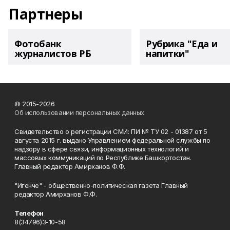
Партнеры
Фотобанк
Рубрика "Еда и
журналистов РБ
напитки"
© 2015-2026
Об использовании персональных данных
Свидетельство о регистрации СМИ: ПИ № ТУ 02 - 01387 от 5
августа 2015 г. выдано Управлением федеральной службы по
надзору в сфере связи, информационных технологий и
массовых коммуникаций по Республике Башкортостан.
Главный редактор Амирханов Ф.Ф.
"Игенче" - общественно-политическая газета Главный
редактор Амирханов Ф.Ф.
Телефон
8(34796)3-10-58