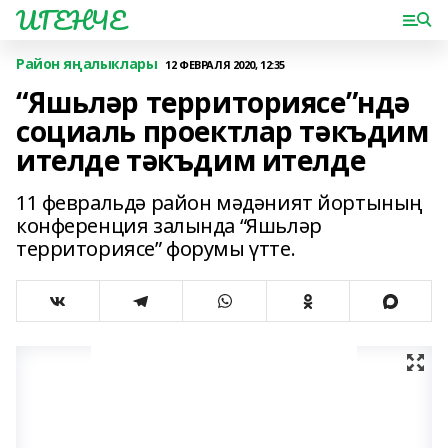
ИГЕНЧЕ
Район яңалыклары
12 ФЕВРАЛЯ 2020, 12:35
“Яшьләр территориясе”ндә
социаль проектлар тәкъдим
ителде тәкъдим ителде
11 февральдә район мәдәният йортының
конференция залында “Яшьләр
территориясе” форумы үтте.