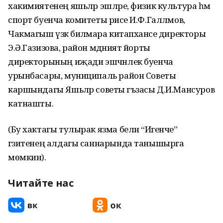
хакимиятенең яшьләр эшләре, физик культура һәм
спорт буенча комитеты рәисе И.Ф.Галләмов,
Чакмагыш үзәк биләмәара китапханәсе директоры
Э.Ә.Газизова, район мәдәният йорты
директорының иҗади эшчәнлек буенча
урынбасары, муниципаль район Советы
каршындагы Яшьләр советы әгъзасы Д.И.Мансуров
катнашты.
(Бу хактагы тулырак язма белән “Игенче”
гәзитенең алдагы саннарында танышырга
мөмкин).
Читайте нас