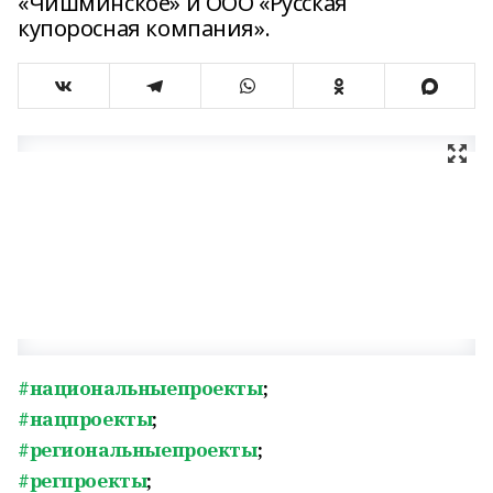
«Чишминское» и ООО «Русская
купоросная компания».
#национальныепроекты
;
#нацпроекты
;
#региональныепроекты
;
#регпроекты
;