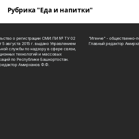
Рубрика "Еда и напитки"
ьство о регистрации СМИ: ПИ № ТУ 02
"Игенче" - общественно-п
от 5 августа 2015 г. выдано Управлением
Главный редактор Амирха
ной службы по надзору в сфере связи,
ионных технологий и массовых
аций по Республике Башкортостан.
редактор Амирханов Ф.Ф.