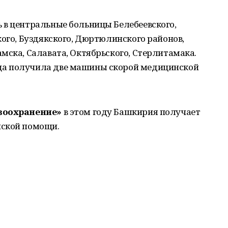
 в центральные больницы Белебеевского,
кого, Буздякского, Дюртюлинского районов,
мска, Салавата, Октябрьского, Стерлитамака.
а получила две машины скорой медицинской
воохранение»
в этом году Башкирия получает
нской помощи.