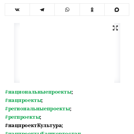
#национальныепроекты
;
#нацпроекты
;
#региональныепроекты
;
#регпроекты
;
#нацпроектКультура;
#нацпроектыБашкортостан
.