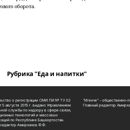
ового оборота.
Рубрика "Еда и напитки"
ьство о регистрации СМИ: ПИ № ТУ 02
"Игенче" - общественно-п
от 5 августа 2015 г. выдано Управлением
Главный редактор Амирха
ной службы по надзору в сфере связи,
ионных технологий и массовых
аций по Республике Башкортостан.
редактор Амирханов Ф.Ф.