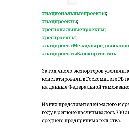
#национальныепроекты
;
#нацпроекты
;
#региональныепроекты
;
#регпроекты
;
#нацпроектМеждународнаякооп
#нацпроектыБашкортостан
.
За год число экспортеров увеличило
констатировали в Госкомитете РБ 
на данные Федеральной таможенно
Из них представителей малого и сре
году в регионе насчитывалось 730 э
среднего предпринимательства.