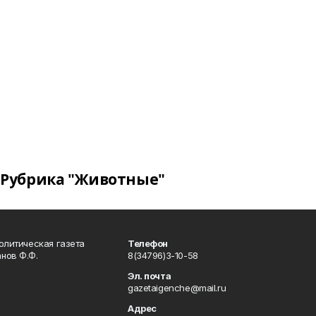
Рубрика "Животные"
олитическая газета
Телефон
нов Ф.Ф.
8(34796)3-10-58
Эл. почта
gazetaigenche@mail.ru
Адрес