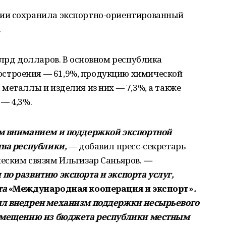
ии сохранила экспортно-ориентированный
.
млрд долларов. В основном республика
троения — 61,9%, продукцию химической
металлы и изделия из них — 7,3%, а также
— 4,3%.
ым вниманием и поддержкой экспортной
тва республики,
— добавил пресс-секретарь
еским связям Ильгизар Саньяров.
—
по развитию экспорта и экспорта услуг,
та
«Международная кооперация и экспорт»
.
ыл внедрен механизм поддержки несырьевого
озмещению из бюджета республики местным