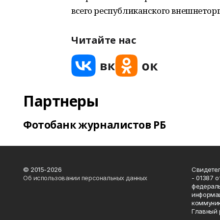
всего республиканского внешнеторг
Читайте нас
Партнеры
Фотобанк журналистов РБ
© 2015-2026
Свидетел
Об использовании персональных данных
- 01387 
федераль
информац
коммуник
Главный 