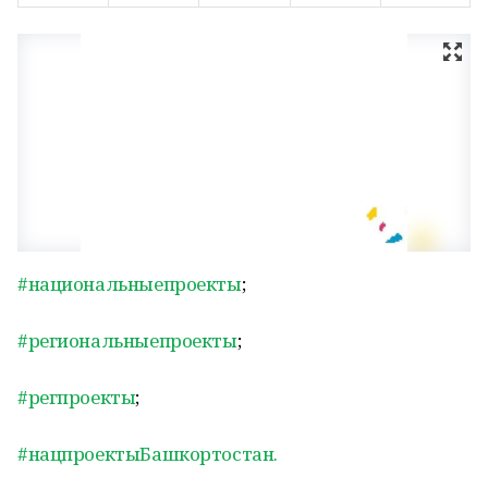
#национальныепроекты
;
#региональныепроекты
;
#регпроекты
;
#нацпроектыБашкортостан.