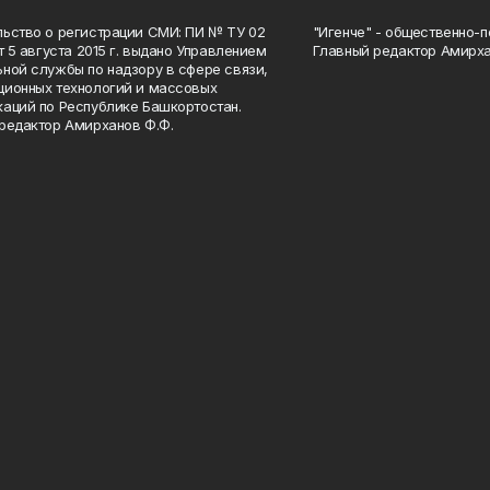
ьство о регистрации СМИ: ПИ № ТУ 02
"Игенче" - общественно-п
от 5 августа 2015 г. выдано Управлением
Главный редактор Амирха
ной службы по надзору в сфере связи,
ионных технологий и массовых
аций по Республике Башкортостан.
редактор Амирханов Ф.Ф.