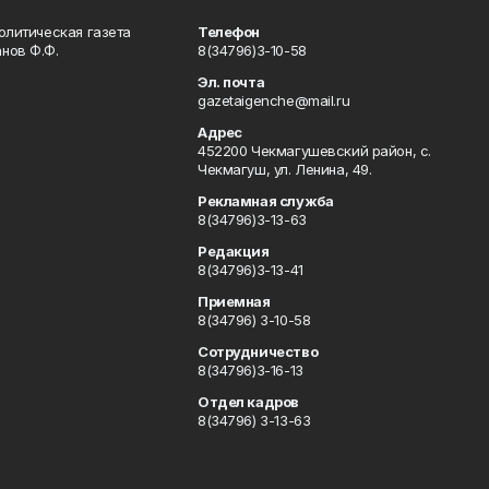
олитическая газета
Телефон
нов Ф.Ф.
8(34796)3-10-58
Эл. почта
gazetaigenche@mail.ru
Адрес
452200 Чекмагушевский район, с.
Чекмагуш, ул. Ленина, 49.
Рекламная служба
8(34796)3-13-63
Редакция
8(34796)3-13-41
Приемная
8(34796) 3-10-58
Сотрудничество
8(34796)3-16-13
Отдел кадров
8(34796) 3-13-63