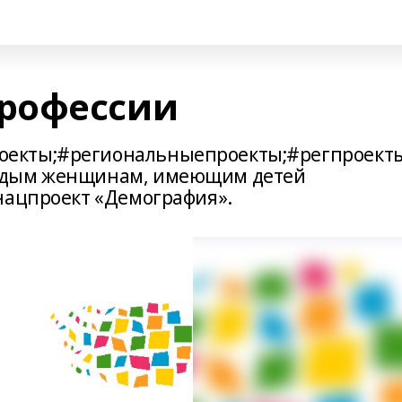
рофессии
екты;#региональныепроекты;#регпроект
одым женщинам, имеющим детей
нацпроект «Демография».