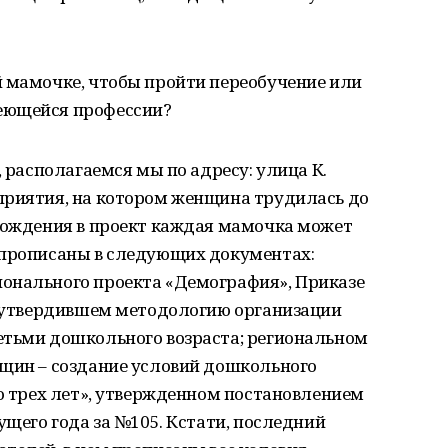
й мамочке, чтобы пройти переобучение или
еющейся профессии?
, располагаемся мы по адресу: улица К.
приятия, на котором женщина трудилась до
вхождения в проект каждая мамочка может
 прописаны в следующих документах:
онального проекта «Демография», Приказе
3, утвердившем методологию организации
етьми дошкольного возраста; региональном
нщин – создание условий дошкольного
до трех лет», утвержденном постановлением
ущего года за №105. Кстати, последний