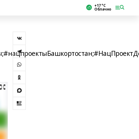
+17 °С
Облачно
ы;#нацпроектыБашкортостан;#НацПроектД