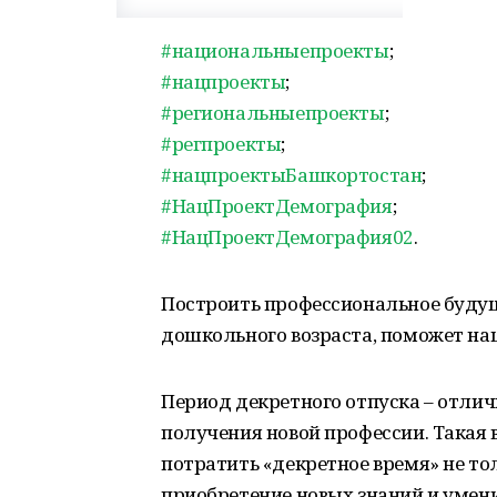
#национальныепроекты
;
#нацпроекты
;
#региональныепроекты
;
#регпроекты
;
#нацпроектыБашкортостан
;
#НацПроектДемография
;
#НацПроектДемография02
.
Построить профессиональное буд
дошкольного возраста, поможет на
Период декретного отпуска – отли
получения новой профессии. Такая
потратить «декретное время» не то
приобретение новых знаний и умени