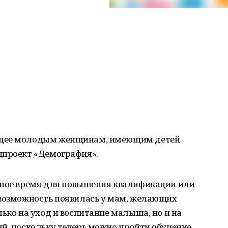
ущее молодым женщинам, имеющим детей
цпроект «Демография».
чное время для повышения квалификации или
 возможность появилась у мам, желающих
лько на уход и воспитание малыша, но и на
й, поскольку теперь можно пройти обучение