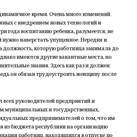
 динамичное время. Очень много изменений
анных с внедрением новых технологий и
и года воспитанию ребенка, разумеется, не
й нужно наверстать упущенное. Нередки и
та должность, которую работница занимала до
однако имеются другие вакантные места, но
нительные знания. Здесь как раз и должен
ведь он обязан трудоустроить женщину после
л всех руководителей предприятий и
ем муниципальных и государственных,
видуальных предпринимателей о том, что им
я из бюджета республики на организацию
кации работниц, находящихся в отпуске по