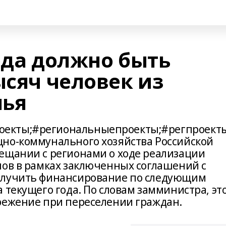
ода должно быть
ысяч человек из
лья
екты;#региональныепроекты;#регпроекты
но-коммунального хозяйства Российской
ещании с регионами о ходе реализации
нов в рамках заключенных соглашений с
олучить финансирование по следующим
 текущего года. По словам замминистра, эт
режение при переселении граждан.