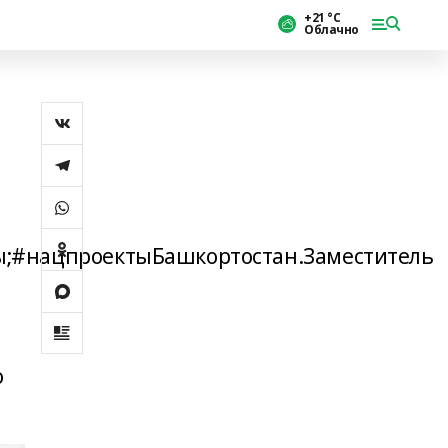
+21 °С
Облачно
;#нацпроектыБашкортостан.Заместитель
о