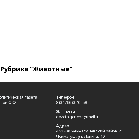
Рубрика "Животные"
олитическая газета
Телефон
нов Ф.Ф.
8(34796)3-10-58
Эл. почта
gazetaigenche@mail.ru
Адрес
452200 Чекмагушевский район, с.
Чекмагуш, ул. Ленина, 49.