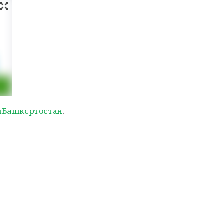
ыБашкортостан
.