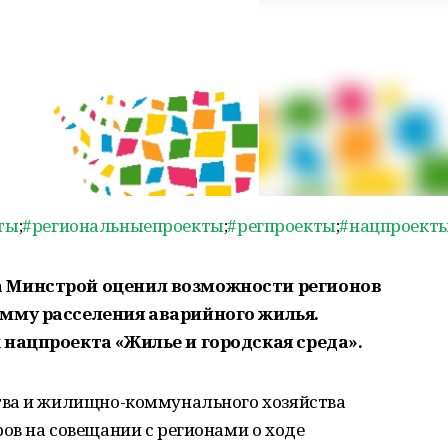
ты
;
#региональныепроекты
;
#регпроекты
;
#нацпроект
 Минстрой оценил возможности регионов
мму расселения аварийного жилья.
 нацпроекта «Жилье и городская среда».
тва и жилищно-коммунального хозяйства
ов на совещании с регионами о ходе