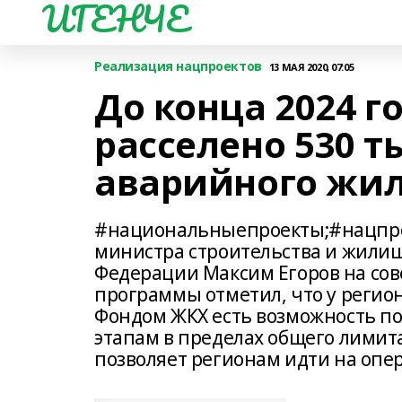
ИГЕНЧЕ
Реализация нацпроектов
13 МАЯ 2020, 07:05
До конца 2024 г
расселено 530 т
аварийного жи
#национальныепроекты;#нацпро
министра строительства и жилищ
Федерации Максим Егоров на сов
программы отметил, что у регио
Фондом ЖКХ есть возможность п
этапам в пределах общего лимита
позволяет регионам идти на опе