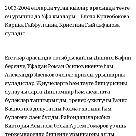
2003-2004 елларда туган кызлар арасында тәүге
өч урынны да Уфа кызлары – Елена Кривобокова,
Карина Гайфуллина, Кристина Гыйльфанова
яулады.
Егетләр арасында октябрьскийлы Даниил Вафин
беренче, Уфадан Роман Осипов икенче һәм
Александр Явенков өченче призлы урыннарны
яуладылар. Җиңүчеләргә һәм тәүге биш урынны
яулаучыларга Дипломнар һәм акчалата
бүләкләр тапшырылды, тренер-укытучы Ранис
Баянов исә депутатның Рәхмәт хатына һәм
бүләгенә лаек булды. Райондашларыбыз
Виктория Асылова белән Артем Гомәров үз яшь
төркемнәрендә бишенче урыннарны алды.