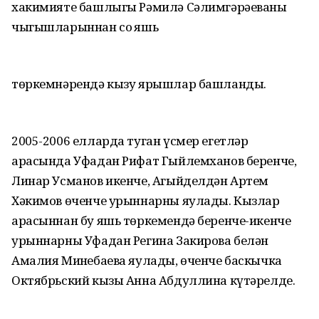
хакимияте башлыгы Рәмилә Сәлимгәрәеваның
чыгышларыннан соң яшь
төркемнәрендә кызу ярышлар башланды.
2005-2006 елларда туган үсмер егетләр
арасында Уфадан Рифат Гыйлемханов беренче,
Линар Усманов икенче, Агыйделдән Артем
Хәкимов өченче урыннарны яулады. Кызлар
арасыннан бу яшь төркемендә беренче-икенче
урыннарны Уфадан Регина Закирова белән
Амалия Миңнебаева яулады, өченче баскычка
Октябрьский кызы Анна Абдуллина күтәрелде.