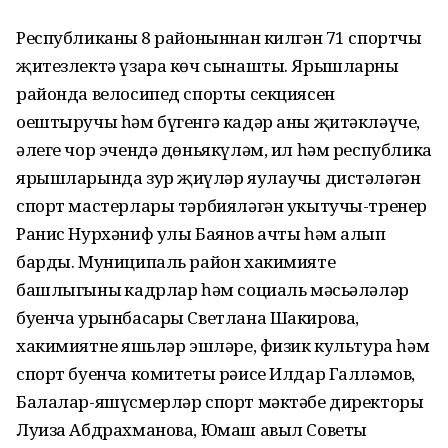
Республиканың 8 районыннан килгән 71 спортчы
җитезлектә үзара көч сынашты. Ярышларны
районда велосипед спорты секциясен
оештыручы һәм бүгенгә кадәр аны җитәкләүче,
әлеге чор эчендә дөньякүләм, ил һәм республика
ярышларында зур җиңүләр яулаучы дистәләгән
спорт мастерлары тәрбияләгән укытучы-тренер
Ранис Нурхәниф улы Баянов ачты һәм алып
барды. Муниципаль район хакимияте
башлыгының кадрлар һәм социаль мәсьәләләр
буенча урынбасары Светлана Шакирова,
хакимиятнең яшьләр эшләре, физик культура һәм
спорт буенча комитеты рәисе Илдар Галләмов,
Балалар-яшүсмерләр спорт мәктәбе директоры
Луиза Абдрахманова, Юмаш авыл Советы