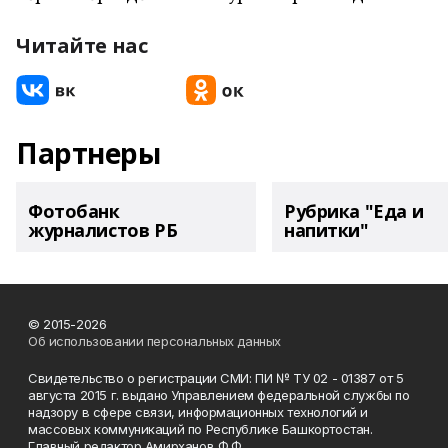
Читайте нас
Партнеры
Фотобанк
Рубрика "Еда и
журналистов РБ
напитки"
© 2015-2026
Об использовании персональных данных
Свидетельство о регистрации СМИ: ПИ № ТУ 02 - 01387 от 5
августа 2015 г. выдано Управлением федеральной службы по
надзору в сфере связи, информационных технологий и
массовых коммуникаций по Республике Башкортостан.
Главный редактор Амирханов Ф.Ф.