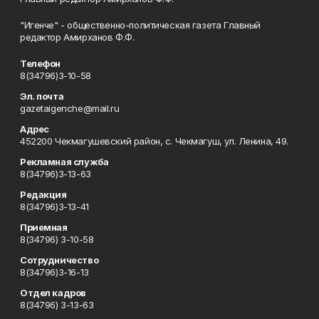
"Игенче" - общественно-политическая газета Главный
редактор Амирханов Ф.Ф.
Телефон
8(34796)3-10-58
Эл. почта
gazetaigenche@mail.ru
Адрес
452200 Чекмагушевский район, с. Чекмагуш, ул. Ленина, 49.
Рекламная служба
8(34796)3-13-63
Редакция
8(34796)3-13-41
Приемная
8(34796) 3-10-58
Сотрудничество
8(34796)3-16-13
Отдел кадров
8(34796) 3-13-63