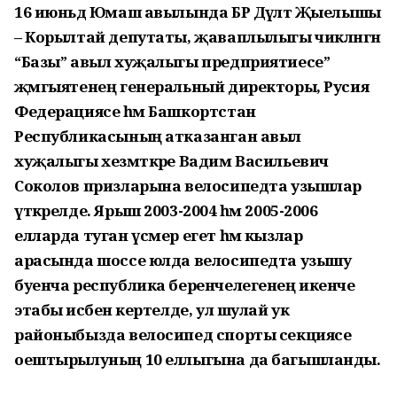
16 июньдә Юмаш авылында БР Дәүләт Җыелышы
– Корылтай депутаты, җаваплылыгы чикләнгән
“Базы” авыл хуҗалыгы предприятиесе”
җәмгыятенең генеральный директоры, Русия
Федерациясе һәм Башкортстан
Республикасының атказанган авыл
хуҗалыгы хезмәткәре Вадим Васильевич
Соколов призларына велосипедта узышлар
үткәрелде. Ярыш 2003-2004 һәм 2005-2006
елларда туган үсмер егет һәм кызлар
арасында шоссе юлда велосипедта узышу
буенча республика беренчелегенең икенче
этабы исәбенә кертелде, ул шулай ук
районыбызда велосипед спорты секциясе
оештырылуның 10 еллыгына да багышланды.