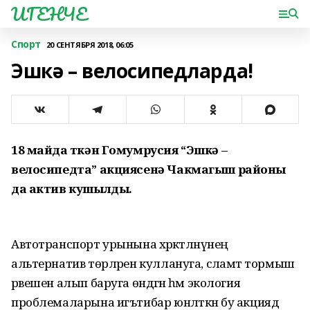
ИГЕНЧЕ
Спорт
20 СЕНТЯБРЯ 2018, 06:05
Эшкә – велосипедларда!
18 майда үткән Гомумрусия “Эшкә –
велосипедта” акциясенә Чакмагыш районы
да актив кушылды.
Автотранспорт урынына хәрәкәтләнүнең
альтернатив төрләрен куллануга, сәламәт тормыш
рәвешен алып баруга өндәгән һәм экология
проблемаларына игътибар юнәлткән бу акциядә