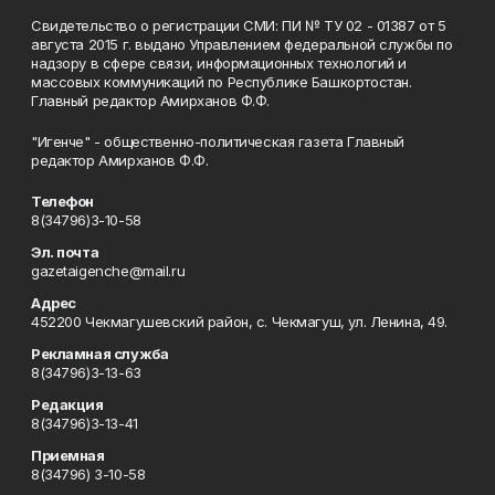
Свидетельство о регистрации СМИ: ПИ № ТУ 02 - 01387 от 5
августа 2015 г. выдано Управлением федеральной службы по
надзору в сфере связи, информационных технологий и
массовых коммуникаций по Республике Башкортостан.
Главный редактор Амирханов Ф.Ф.
"Игенче" - общественно-политическая газета Главный
редактор Амирханов Ф.Ф.
Телефон
8(34796)3-10-58
Эл. почта
gazetaigenche@mail.ru
Адрес
452200 Чекмагушевский район, с. Чекмагуш, ул. Ленина, 49.
Рекламная служба
8(34796)3-13-63
Редакция
8(34796)3-13-41
Приемная
8(34796) 3-10-58