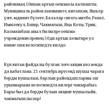
районның 10ннан артык оешмасы катнашты.
Муниципаль район хакимияте, китапханә, Яшьләр
үзәге, мәдәният бүлеге, Балалар сәнгать мәктәбе, Рапат,
Имәнлекул, Бәшир, Чакмагыш, Яңа Коты, Үрнәк,
Калмашбаш авыл биләмәләре оешма-
учреждениеләренең 50дән артык хезмәткәре ул
көнне эшкә велосипедта килде.
Күп яктан файдалы булган әлеге акция көз аенда
да кабатлана. 21 сентябрь иртәсендә шушы чарага
бердәм кушылып, барлык райондашларны эш
урыннарына велосипедта килергә чакырабыз.
Бары быз да бердәм булып акциягә кушылыйк,
чакмагышлылар!