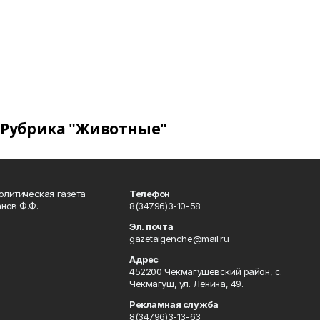
Рубрика "Животные"
олитическая газета
Телефон
нов Ф.Ф.
8(34796)3-10-58
Эл. почта
gazetaigenche@mail.ru
Адрес
452200 Чекмагушевский район, с.
Чекмагуш, ул. Ленина, 49.
Рекламная служба
8(34796)3-13-63