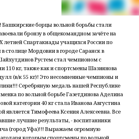
! Башкирские борцы вольной борьбы стали
авоевали бронзу в общекомандном зачёте на
IX летней Спартакиады учащихся России по
 в столице Мордовии в городе Саранск в
Шайхутдинов Рустем стал чемпионом с
ии 110 кг, также как и спортсмены Шазиянова
дулл (в/к 55 кг)! Это несомненные чемпионы и
лики!!! Серебряную медаль нашей Республике
менка по вольной борьбе Газетдинова Аделина
весовой категории 40 кг стала Иванова Августина
ой является Тимофеева Ксения Алексеевна. Все
авшие лучшие результаты, - воспитанники
ча (город Уфа)!!! Выражаем огромную
лагодаря которым спортсмены по вольной