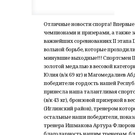
Отличные новости спорта! Впервые
чемпионами и призерами, а также з
важнейших соревнованиях II этапа 
вольной борьбе, которые проходили
минувшие выходные!!! Спортсмен 
золотой медалью в весовой категор
Юлия (в/к 69 кг) и Магомедалиев Аб
победители-гордость нашей Респуб
принесла наша талантливая спортс
(в/к 43 кг), бронзовой призеркой в 
(Иглинский район), тренером котор
остальные наши победители, показ
тренера Ишмакова Артура Флюрови
благодарность нашим тренерам, б