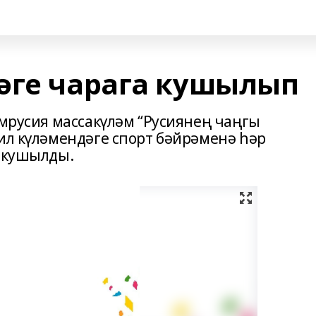
әге чарага кушылып
умрусия массакүләм “Русиянең чаңгы
 ил күләмендәге спорт бәйрәменә һәр
в кушылды.