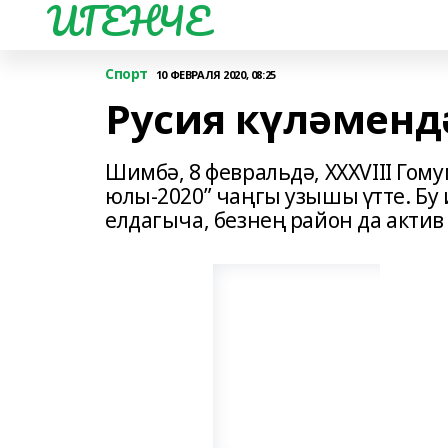
ИГЕНЧЕ
Спорт
10 ФЕВРАЛЯ 2020, 08:25
Русия күләменд
Шимбә, 8 февральдә, XXXVIII Гом
юлы-2020” чаңгы узышы үтте. Бу
елдагыча, безнең район да акти