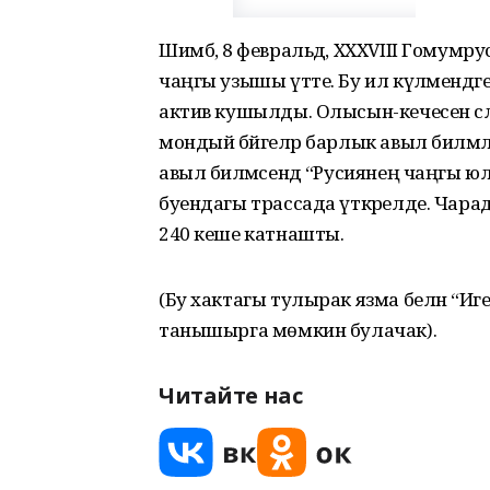
Шимбә, 8 февральдә, XXXVIII Гомумр
чаңгы узышы үтте. Бу ил күләмендәге 
актив кушылды. Олысын-кечесен сәл
мондый бәйгеләр барлык авыл биләм
авыл биләмәсендә “Русиянең чаңгы
буендагы трассада үткәрелде. Чарада
240 кеше катнашты.
(Бу хактагы тулырак язма белән “Иг
танышырга мөмкин булачак).
Читайте нас