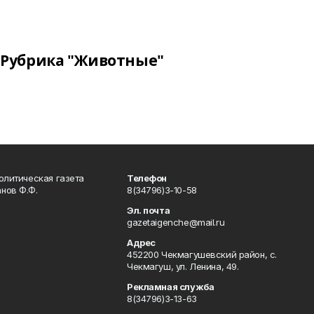
Рубрика "Животные"
олитическая газета
Телефон
нов Ф.Ф.
8(34796)3-10-58
Эл. почта
gazetaigenche@mail.ru
Адрес
452200 Чекмагушевский район, с.
Чекмагуш, ул. Ленина, 49.
Рекламная служба
8(34796)3-13-63