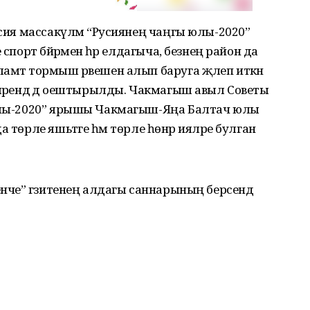
усия массакүләм “Русиянең чаңгы юлы-2020”
спорт бәйрәменә һәр елдагыча, безнең район да
амәт тормыш рәвешен алып баруга җәлеп иткән
әләрендә дә оештырылды. Чакмагыш авыл Советы
 юлы-2020” ярышы Чакмагыш-Яңа Балтач юлы
 төрле яшьтәге һәм төрле һөнәр ияләре булган
енче” гәзитенең алдагы саннарының берсендә