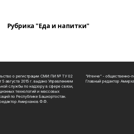
Рубрика "Еда и напитки"
ьство о регистрации СМИ: ПИ № ТУ 02
"Игенче" - общественно-п
от 5 августа 2015 г. выдано Управлением
Главный редактор Амирха
ной службы по надзору в сфере связи,
ионных технологий и массовых
аций по Республике Башкортостан.
редактор Амирханов Ф.Ф.