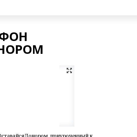
АФОН
НОРОМ
#ОставайсяДонором, приуроченный к