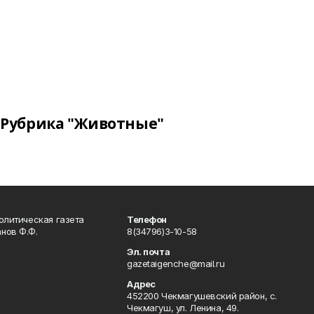
Рубрика "Животные"
олитическая газета
Телефон
нов Ф.Ф.
8(34796)3-10-58
Эл. почта
gazetaigenche@mail.ru
Адрес
452200 Чекмагушевский район, с.
Чекмагуш, ул. Ленина, 49.