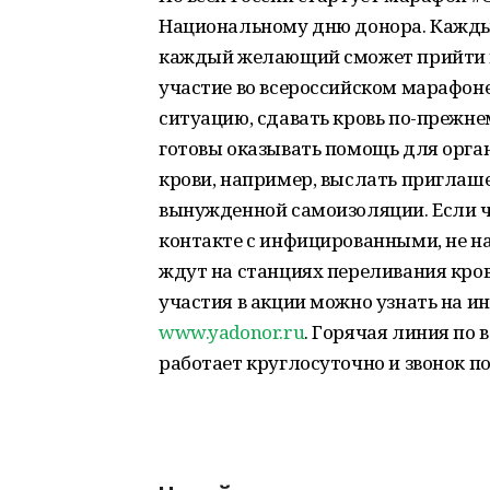
Национальному дню донора. Каждый д
каждый желающий сможет прийти н
участие во всероссийском марафон
ситуацию, сдавать кровь по-прежн
готовы оказывать помощь для орга
крови, например, выслать приглаше
вынужденной самоизоляции. Если че
контакте с инфицированными, не на
ждут на станциях переливания кров
участия в акции можно узнать на и
www.yadonor.ru
. Горячая линия по 
работает круглосуточно и звонок п