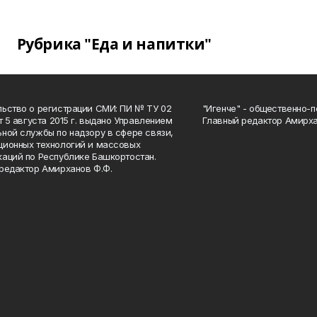
Рубрика "Еда и напитки"
ьство о регистрации СМИ: ПИ № ТУ 02
"Игенче" - общественно-п
от 5 августа 2015 г. выдано Управлением
Главный редактор Амирха
ной службы по надзору в сфере связи,
ионных технологий и массовых
аций по Республике Башкортостан.
редактор Амирханов Ф.Ф.