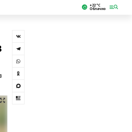
+22 °С
Облачно
в
в