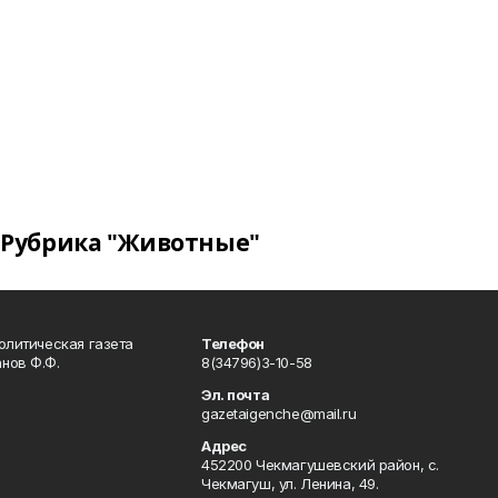
Рубрика "Животные"
олитическая газета
Телефон
нов Ф.Ф.
8(34796)3-10-58
Эл. почта
gazetaigenche@mail.ru
Адрес
452200 Чекмагушевский район, с.
Чекмагуш, ул. Ленина, 49.