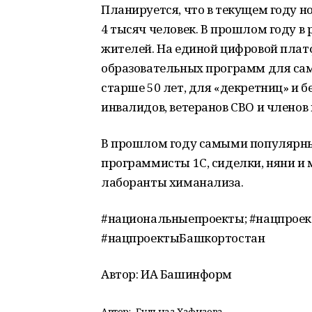
Планируется, что в текущем году 
4 тысяч человек. В прошлом году в
жителей. На единой цифровой платф
образовательных программ для самы
старше 50 лет, для «декретниц» и
инвалидов, ветеранов СВО и членов 
В прошлом году самыми популяр
программисты 1С, сиделки, няни и
лаборанты химанализа.
#национальныепроекты; #нацпроект
#нацпроектыБашкортостан
Автор: ИА Башинформ
Автор:
Гульназ Хафизова