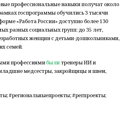
новые профессиональные навыки получат около
 рамках госпрограммы обучились 3 тысячи
орме «Работа России» доступно более 130
х разных социальных групп: до 35 лет,
 безработных женщин с детьми-дошкольниками,
их семей.
ными профессиями
были
тренеры ИИ и
 младшие медсестры, закройщицы и швеи,
ы; #региональныепроекты; #регпроекты;