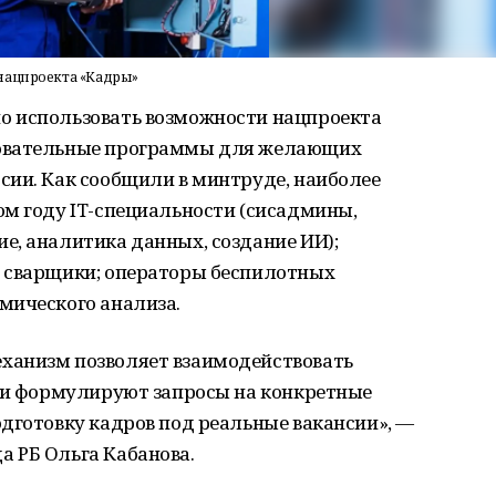
нацпроекта «Кадры»
о использовать возможности нацпроекта
зовательные программы для желающих
сии. Как сообщили в минтруде, наиболее
ом году IT-специальности (сисадмины,
е, аналитика данных, создание ИИ);
 сварщики; операторы беспилотных
мического анализа.
ханизм позволяет взаимодействовать
ели формулируют запросы на конкретные
дготовку кадров под реальные вакансии», —
 РБ Ольга Кабанова.