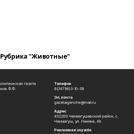
Рубрика "Животные"
олитическая газета
Телефон
нов Ф.Ф.
8(34796)3-10-58
Эл. почта
gazetaigenche@mail.ru
Адрес
452200 Чекмагушевский район, с.
Чекмагуш, ул. Ленина, 49.
Рекламная служба