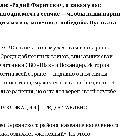
ли: «Радий Фаритович, а какая у вас
еня одна мечта сейчас — чтобы наши парни
имыми и, конечно, с победой». Пусть эта
не СВО отличаются мужеством и совершают
 Среди доблестных воинов, вписавших свои
участники СВО «Шах» и Искандер. История
стна всей стране — недавно о нем сняли
По-настоящему железной воли боец спас 19
лые ранения, но остался верен своей службе.
 ПУБЛИКАЦИИ | ПРЕДОСТАВЛЕНО
о Бурзянского района, название населенного
ыка означает «железный». Из этого