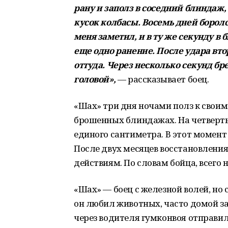
рану и заполз в соседний блиндаж,
кусок колбасы. Восемь дней борол
меня заметил, и в ту же секунду в 
еще одно ранение. После удара вто
оттуда. Через несколько секунд бр
головой»,
— рассказывает боец.
«Шах» три дня ночами полз к своим
брошенных блиндажах. На четвертый
единого сантиметра. В этот момент
После двух месяцев восстановления
действиям. По словам бойца, всего 
«Шах» — боец с железной волей, но 
он любил животных, часто домой за
через водителя гумконвоя отправил