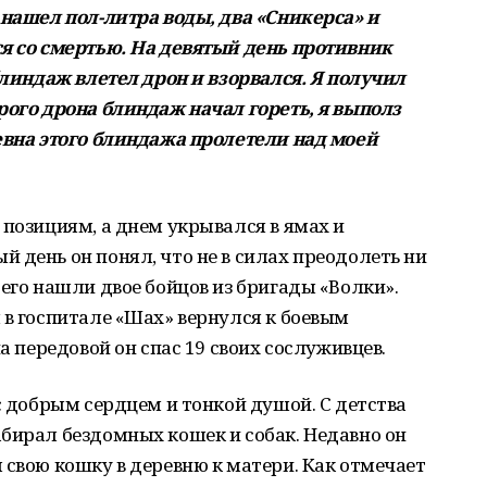
 нашел пол-литра воды, два «Сникерса» и
ся со смертью. На девятый день противник
блиндаж влетел дрон и взорвался. Я получил
рого дрона блиндаж начал гореть, я выполз
евна этого блиндажа пролетели над моей
 позициям, а днем укрывался в ямах и
 день он понял, что не в силах преодолеть ни
 его нашли двое бойцов из бригады «Волки».
 в госпитале «Шах» вернулся к боевым
на передовой он спас 19 своих сослуживцев.
с добрым сердцем и тонкой душой. С детства
бирал бездомных кошек и собак. Недавно он
 свою кошку в деревню к матери. Как отмечает