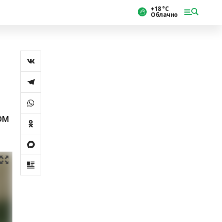
+18 °С
Облачно
ом