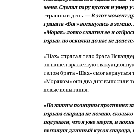
меня. Сделал пару вдохов и умер у 
страшный день.
— В этот момент др
граната «Вог» воткнулась в землю,
«Моряк» ловко схватил ее и отброс
взрыв, но осколки до нас не долете
«Шах» спрятал тело брата Искандер
он нашел вражескую эвакуационную 
телом брата «Шах» смог вернуться 
«Моряком» они два дня выносили т
новые испытания.
«По нашим позициям противник нач
взрыва снаряда не помню, сколько
подумали, что я уже мертв, и поки
вытащил длинный кусок снаряда, к