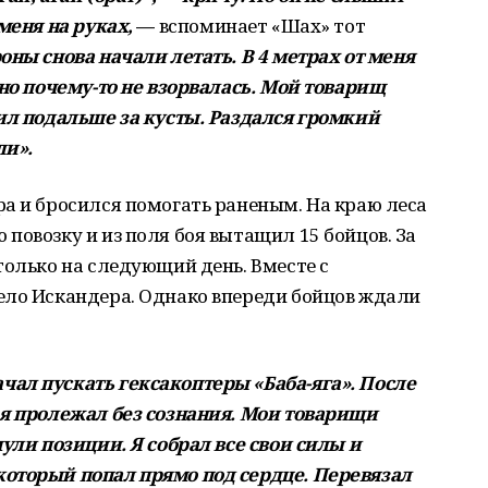
меня на руках,
—
вспоминает «Шах» тот
оны снова начали летать. В 4 метрах от меня
 но почему-то не взорвалась. Мой товарищ
ил подальше за кусты. Раздался громкий
ли».
а и бросился помогать раненым. На краю леса
повозку и из поля боя вытащил 15 бойцов. За
только на следующий день. Вместе с
ело Искандера. Однако впереди бойцов ждали
ал пускать гексакоптеры «Баба-яга». После
 я пролежал без сознания. Мои товарищи
нули позиции. Я собрал все свои силы и
оторый попал прямо под сердце. Перевязал