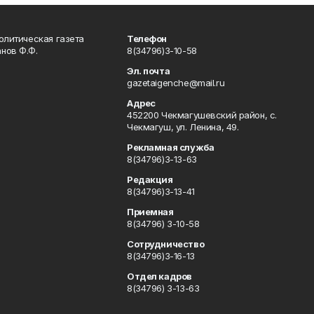
олитическая газета
Телефон
нов Ф.Ф.
8(34796)3-10-58
Эл. почта
gazetaigenche@mail.ru
Адрес
452200 Чекмагушевский район, с.
Чекмагуш, ул. Ленина, 49.
Рекламная служба
8(34796)3-13-63
Редакция
8(34796)3-13-41
Приемная
8(34796) 3-10-58
Сотрудничество
8(34796)3-16-13
Отдел кадров
8(34796) 3-13-63