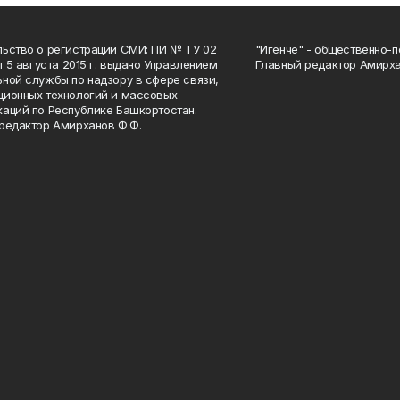
ьство о регистрации СМИ: ПИ № ТУ 02
"Игенче" - общественно-п
от 5 августа 2015 г. выдано Управлением
Главный редактор Амирха
ной службы по надзору в сфере связи,
ионных технологий и массовых
аций по Республике Башкортостан.
редактор Амирханов Ф.Ф.