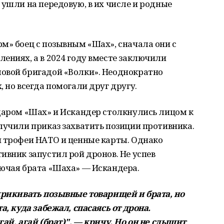
 ушли на передовую, в их числе и родные
м» боец с позывным «Шах», сначала они с
ениях, а в 2024 году вместе заключили
овой бригадой «Волки». Неоднократно
 но всегда помогали друг другу.
едаром «Шах» и Искандер столкнулись лицом к
лучили приказ захватить позиции противника.
и трофеи НАТО и ценные карты. Однако
ивник запустил рой дронов. Не успев
лючая брата «Шаха» — Искандера.
ыкрикивать позывные товарищей и брата, но
а, куда забежал, спасаясь от дрона.
ай, агай (брат)", — кричу. Но он не слышит