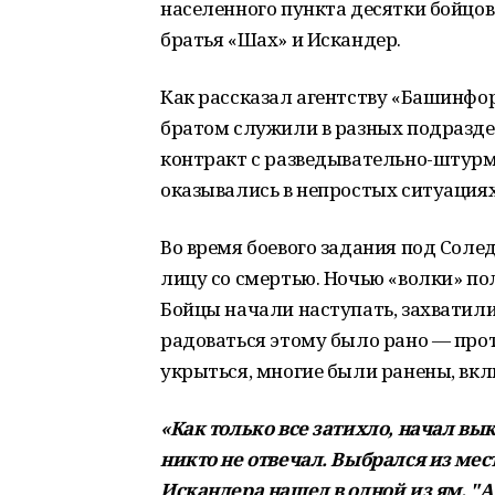
населенного пункта десятки бойцов
братья «Шах» и Искандер.
Как рассказал агентству «Башинфор
братом служили в разных подраздел
контракт с разведывательно-штурм
оказывались в непростых ситуациях,
Во время боевого задания под Сол
лицу со смертью. Ночью «волки» по
Бойцы начали наступать, захватил
радоваться этому было рано — прот
укрыться, многие были ранены, вк
«Как только все затихло, начал в
никто не отвечал. Выбрался из мест
Искандера нашел в одной из ям. "Аг