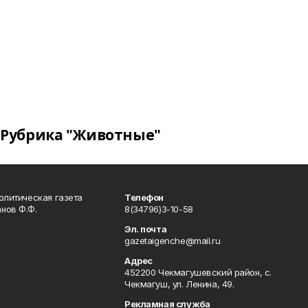
Рубрика "Животные"
олитическая газета
Телефон
нов Ф.Ф.
8(34796)3-10-58
Эл. почта
gazetaigenche@mail.ru
Адрес
452200 Чекмагушевский район, с.
Чекмагуш, ул. Ленина, 49.
Рекламная служба