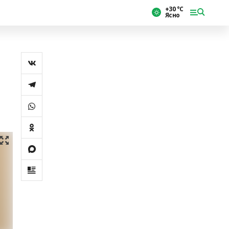
+30 °С
Ясно