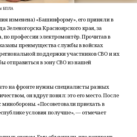
ом БПЛА
лия изменена) «Башинформу», его приняли в
да Зеленогорска Красноярского края, за
, по профессии электромонтёр. Прочитав в
казаны преимущества службы в войсках
 региональной поддержки участников СВО и их
бы отправиться в зону СВО из нашей
 что на фронте нужны специалисты разных
чеством, он вдруг понял: это его место. После
с минобороны. «Посоветовали приехать в
еспублике условия получше», — отмечает
отных систем. Ему объяснили, что контракт