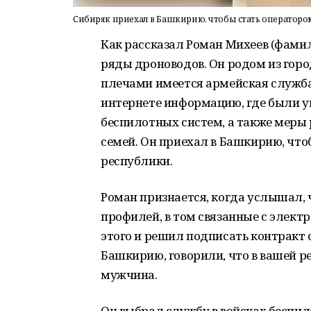
Сибиряк приехал в Башкирию, чтобы стать оператор
Как рассказал Роман Михеев (фами
ряды дроноводов. Он родом из горо
плечами имеется армейская служба
интернете информацию, где были у
беспилотных систем, а также меры
семей. Он приехал в Башкирию, что
республики.
Роман признается, когда услышал,
профилей, в том связанные с электри
этого и решил подписать контракт 
Башкирию, говорили, что в вашей р
мужчина.
Он выбрал службу в войсках беспил