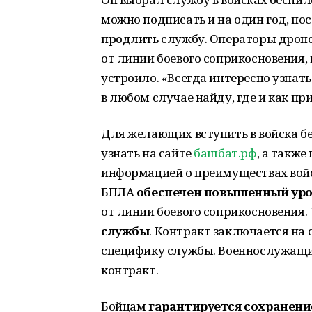
можно подписать и на один год, по
продлить службу. Операторы дроно
от линии боевого соприкосновения,
устроило. «Всегда интересно узнат
в любом случае найду, где и как пр
Для желающих вступить в войска б
узнать на сайте
башбат.рф
, а такж
информацией о преимуществах вой
БПЛА
обеспечен повышенный уро
от линии боевого соприкосновения
службы
. Контракт заключается на 
специфику службы. Военнослужащи
контракт.
Бойцам
гарантируется сохранени