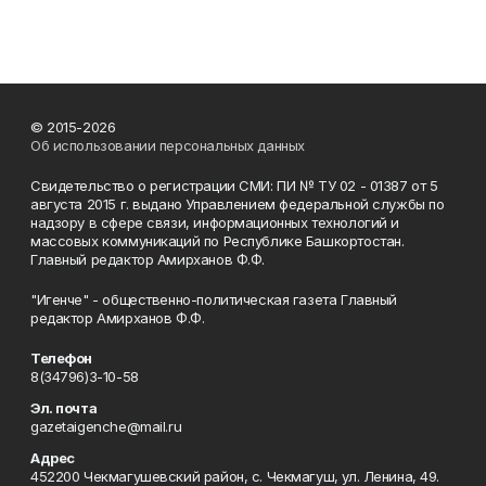
© 2015-2026
Об использовании персональных данных
Свидетельство о регистрации СМИ: ПИ № ТУ 02 - 01387 от 5
августа 2015 г. выдано Управлением федеральной службы по
надзору в сфере связи, информационных технологий и
массовых коммуникаций по Республике Башкортостан.
Главный редактор Амирханов Ф.Ф.
"Игенче" - общественно-политическая газета Главный
редактор Амирханов Ф.Ф.
Телефон
8(34796)3-10-58
Эл. почта
gazetaigenche@mail.ru
Адрес
452200 Чекмагушевский район, с. Чекмагуш, ул. Ленина, 49.