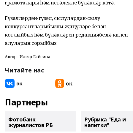
грамоталары һәм истәлекле бүләкләр көтә.
Гүзәлләрдән-гүзәл, сылулардан-сылу
конкурсантларыбызны җиңүләре белән
котлыйбыз һәм бүләкләрен редакциябезгә килеп
алуларын сорыйбыз.
Автор:
Илсөяр Гайсина
Читайте нас
Партнеры
Фотобанк
Рубрика "Еда и
журналистов РБ
напитки"