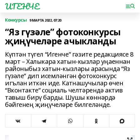
ИГЕНЧЕ
Конкурсы
9 МАРТА 2022, 07:20
“Яз гүзәле” фотоконкурсы
җиңүчеләре ачыкланды
Күптән түгел “Игенче” гәзите редакциясе 8
март – Халыкара хатын-кызлар уңаеннан
районыбыз хатын-кызлары арасында “Яз
гүзәле” дип исемләнгән фотоконкурс
игълан иткән иде. Катнашучылар өчен
“Вконтакте” социаль челтәрендә актив
тавыш бирү барды. Шушы көннәрдә
бәйгенең җиңүчеләре билгеләнде.