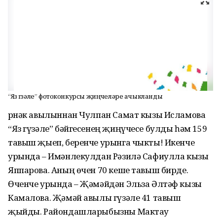
“Яз гүзәле” фотоконкурсы җиңүчеләре ачыкланды
Үрнәк авылыннан Чулпан Самат кызы Исламова
“Яз гүзәле” бәйгесенең җиңүчесе булды һәм 159
тавыш җыеп, беренче урынга чыкты! Икенче
урында – Имәнлекулдан Рәзилә Сафиулла кызы
Яппарова. Аның өчен 70 кеше тавыш бирде.
Өченче урында – Җәмәйдән Эльза Әлтәф кызы
Камалова. Җәмәй авылы гүзәле 41 тавыш
җыйды. Райондашларыбызны Мактау