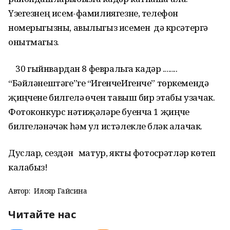
Үзегезнең исем-фамилиягезне, телефон
номерыгызны, авылыгыз исемен дә күрсәтергә
онытмагыз.
30 гыйнвардан 8 февральга кадәр ........
“Бәйләнештәге”ге “ИгенчеИгенче” төркемендә
җиңүчене билгеләү өчен тавыш бирү этабы узачак.
Фотоконкурс нәтиҗәләре буенча 1 җиңүче
билгеләнәчәк һәм ул истәлекле бүләк алачак.
Дуслар, сездән матур, якты фотосүрәтләр көтеп
калабыз!
Автор:
Илсөяр Гайсина
Читайте нас