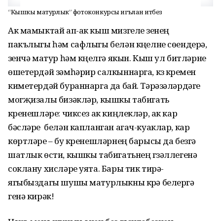
“Кышкы матурлык” фотоконкурсы игълан итәбез
Ак мамыктай ап-ак кыш мизгеле үзенең
пакълыгы һәм сафлыгы белән күңелне сөендерә,
үзенчә матур һәм күңелгә якын. Кыш ул битләрне
өшетердәй зәмһәрир салкыннарга, күз күремен
киметердәй бураннарга да бай. Тәрәзәләрдәге
могҗизалы бизәкләр, кышкы табигать
күренешләре: чиксез ак киңлекләр, ак кар
бәсләре белән капланган агач-куаклар, кар
көртләре – бу күренешләрнең барысы да безгә
шатлык өсти, кышкы табигатьнең гүзәллегенә
соклану хисләре уята. Бары тик тирә-
ягыбыздагы шушы матурлыкны күрә белергә
генә кирәк!