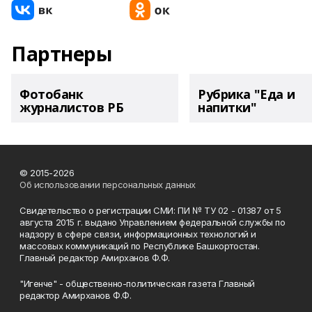
Партнеры
Фотобанк
Рубрика "Еда и
журналистов РБ
напитки"
© 2015-2026
Об использовании персональных данных
Свидетельство о регистрации СМИ: ПИ № ТУ 02 - 01387 от 5
августа 2015 г. выдано Управлением федеральной службы по
надзору в сфере связи, информационных технологий и
массовых коммуникаций по Республике Башкортостан.
Главный редактор Амирханов Ф.Ф.
"Игенче" - общественно-политическая газета Главный
редактор Амирханов Ф.Ф.