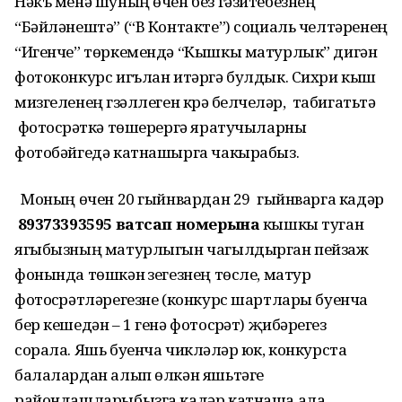
Нәкъ менә шуның өчен без гәзитебезнең
“Бәйләнештә” (“В Контакте”) социаль челтәренең
“Игенче” төркемендә “Кышкы матурлык” дигән
фотоконкурс игълан итәргә булдык. Сихри кыш
мизгеленең гүзәллеген күрә белүчеләр, табигатьтә
фотосүрәткә төшерергә яратучыларны
фотобәйгедә катнашырга чакырабыз.
Моның өчен 20 гыйнвардан 29 гыйнварга кадәр
89373393595 ватсап номерына
кышкы туган
ягыбызның матурлыгын чагылдырган пейзаж
фонында төшкән үзегезнең төсле, матур
фотосүрәтләрегезне (конкурс шартлары буенча
бер кешедән – 1 генә фотосүрәт) җибәрүегез
сорала. Яшь буенча чикләүләр юк, конкурста
балалардан алып өлкән яшьтәге
райондашларыбызга кадәр катнаша ала.