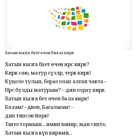
Хатын-кызга бәхет өчен бик аз кирәк
Хатын-кызга бәхет өчен нәрсә кирәк?
Кирәк сөю, матур сүзләр, терәк кирәк!
Күңеле тулып, бераз елап алган чакта –
Нәрсә булды матурым? – дип сорау кирәк.
Хатын-кызга бәет өчен бала кирәк!
Балам! –диеп, Багалмам! –
дип типсен йөрәк!
Тигез тормыш... имин көннәр, җан сихәте,
Хатын-кызга күп кирәкми...