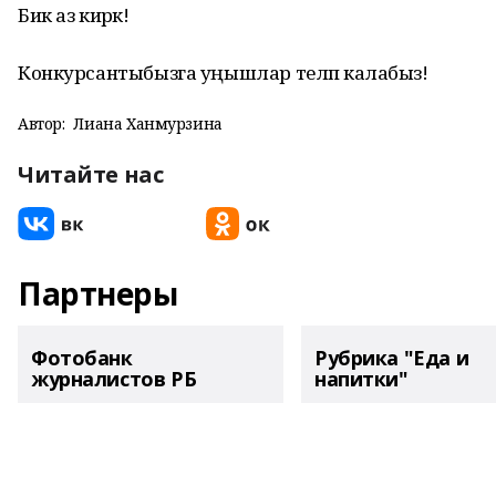
Бик аз кирәк!
Конкурсантыбызга уңышлар теләп калабыз!
Автор:
Лиана Ханмурзина
Читайте нас
Партнеры
Фотобанк
Рубрика "Еда и
журналистов РБ
напитки"