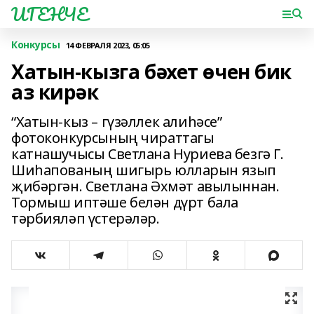
ИГЕНЧЕ
Конкурсы
14 ФЕВРАЛЯ 2023, 05:05
Хатын-кызга бәхет өчен бик
аз кирәк
“Хатын-кыз – гүзәллек алиһәсе”
фотоконкурсының чираттагы
катнашучысы Светлана Нуриева безгә Г.
Шиһапованың шигырь юлларын язып
җибәргән. Светлана Әхмәт авылыннан.
Тормыш иптәше белән дүрт бала
тәрбияләп үстерәләр.