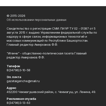
© 2015-2026
Об использовании персональных данных
Свидетельство о регистрации СМИ: ПИ № ТУ 02 - 01387 от 5
августа 2015 г. выдано Управлением федеральной службы по
надзору в сфере связи, информационных технологий и
массовых коммуникаций по Республике Башкортостан.
Главный редактор Амирханов Ф.Ф.
"Игенче" - общественно-политическая газета Главный
редактор Амирханов Ф.Ф.
Телефон
8(34796)3-10-58
Эл. почта
gazetaigenche@mail.ru
Адрес
452200 Чекмагушевский район, с. Чекмагуш, ул. Ленина, 49.
Рекламная служба
8(34796)3-13-63