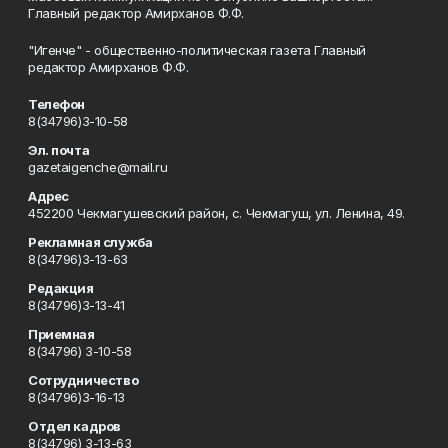
Главный редактор Амирханов Ф.Ф.
"Игенче" - общественно-политическая газета Главный
редактор Амирханов Ф.Ф.
Телефон
8(34796)3-10-58
Эл. почта
gazetaigenche@mail.ru
Адрес
452200 Чекмагушевский район, с. Чекмагуш, ул. Ленина, 49.
Рекламная служба
8(34796)3-13-63
Редакция
8(34796)3-13-41
Приемная
8(34796) 3-10-58
Сотрудничество
8(34796)3-16-13
Отдел кадров
8(34796) 3-13-63